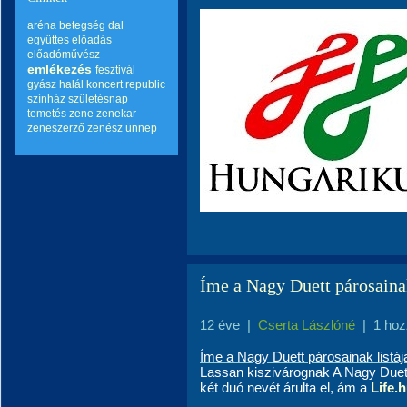
aréna
betegség
dal
együttes
előadás
előadóművész
emlékezés
fesztivál
gyász
halál
koncert
republic
színház
születésnap
temetés
zene
zenekar
zeneszerző
zenész
ünnep
Íme a Nagy Duett párosainak
12 éve
|
Cserta Lászlóné
|
1 hoz
Íme a Nagy Duett párosainak listáj
Lassan kiszivárognak A Nagy Duet
két duó nevét árulta el, ám a
Life.