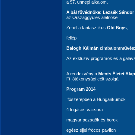
a 97. ünnepi alkalom.
A bál fővédnöke: Lezsák Sándor
az Országgyűlés alelnöke
Zenél a fantasztikus
Old Boys
,
fellép
Balogh Kálmán cimbalomművés
Az exkluzív programok és a gálav
A rendezvény a
Ments Életet Alap
Ft jótékonysági célt szolgál
Program 2014
főszerepben a Hungarikumok
4 fogásos vacsora
magyar pezsgők és borok
egész éjjel fröccs pavilon