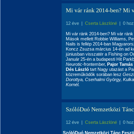
Mi vár ránk 2014-ben? Mi v
12 éve
|
Cserta Lászlóné
|
0 hoz
Mi vár ránk 2014-ben? Mi vár rán
Mások mellett Robbie Williams, Pet
Nails is fellép 2014-ban Magyaro
Koncz Zsuzsa március 14-én ad ko
júniusban visszatér a Fishing on Or
Január 25-én a budapesti Hit Parkb
Neurotic
-frontember,
Pajor Tamás
Dés László
tart Nagy utazást a P
közreműködők sorában lesz
Geszt
Dorottya, Cserhalmi György, Kulk
Kornél.
SzólóDuó Nemzetközi Tánc 
12 éve
|
Cserta Lászlóné
|
0 hoz
SzólóDuó Nemzetközi Tánc Feszti