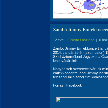
Zámbó Jimmy Emlékkoncert
12 éve
|
Cserta Lászlóné
|
0 hoz
Zámbó Jimmy Emlékkoncert január
2014. Január 25-én (szombaton) 18
Színháztermében! Jegyeket a Csep
lehet vásárolni!
Nagyon sok szeretettel várunk min
emlékkoncertre, ahol Jimmy legism
felcsendülni a zenei élet kiválóságai
Forrás : Facebook