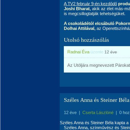
A TV2 február 9-én kezdődő
produ
Joshi Bharat,
akik az élet más-má
is megcsillogtatják tehetségüket.
A csokoládétól elcsábuló Pokorn
Dolhai Attilával,
az Operettszínház
Utolsó hozzászólás
Radnai Éva
üzente
12 éve
Az Utóljára megnevezett Párokat
Széles Anna és Steiner Béla
12 éve
|
Cserta Lászlóné
|
0 hoz
Széles Anna és Steiner Béla kapta a 
Széles Anna, színművész és Stein