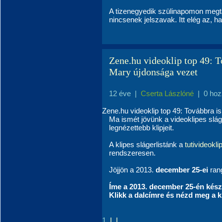
A tizenegyedik szülinapomon megta
nincsenek jelszavak. Itt elég az, h
Zene.hu videoklip top 49: T
Mary újdonsága vezet
12 éve
|
Cserta Lászlóné
|
0 hoz
Zene.hu videoklip top 49: Továbbra i
Ma ismét jövünk a videoklipes slág
legnézettebb klipjeit.
A klipes slágerlistánk a
tutivideokli
rendszeresen.
Jöjjön a 2013.
december 25-ei
ran
Íme a 2013.
december 25-én
kész
Klikk a dalcímre és nézd meg a kl
L.L.