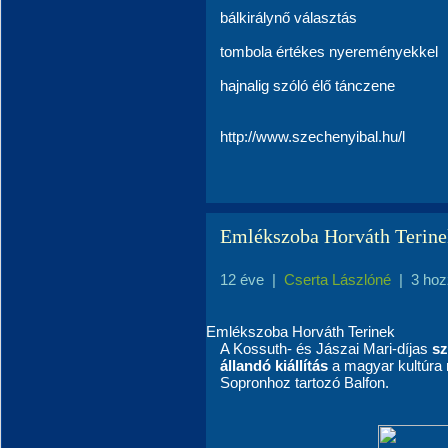
bálkirálynő választás
tombola értékes nyereményekkel
hajnalig szóló élő tánczene
http://www.szechenyibal.hu/l
Emlékszoba Horváth Terine
12 éve
|
Cserta Lászlóné
|
3 hoz
Emlékszoba Horváth Terinek
A Kossuth- és Jászai Mari-díjas
sz
állandó kiállítás
a magyar kultúra n
Sopronhoz tartozó Balfon.