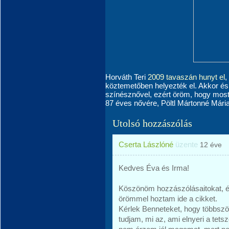
Horváth Teri
2009 tavaszán hunyt el
,
köztemetőben helyezték el. Akkor és
színésznővel, ezért öröm, hogy most
87 éves nővére, Pöltl Mártonné Mária
Utolsó hozzászólás
Cserta Lászlóné
üzente
12 éve
Kedves Éva és Irma!
Köszönöm hozzászólásaitokat, é
örömmel hoztam ide a cikket.
Kérlek Benneteket, hogy többszö
tudjam, mi az, ami elnyeri a tet