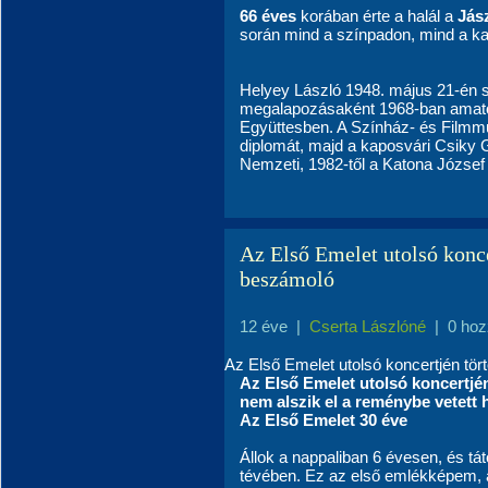
66 éves
korában érte a halál a
Jász
során mind a színpadon, mind a ka
Helyey László 1948. május 21-én s
megalapozásaként 1968-ban amatőr
Együttesben. A Színház- és Filmm
diplomát, majd a kaposvári Csiky 
Nemzeti, 1982-től a Katona József S
Az Első Emelet utolsó konce
beszámoló
12 éve
|
Cserta Lászlóné
|
0 hoz
Az Első Emelet utolsó koncertjén tör
Az Első Emelet utolsó koncertj
nem alszik el a reménybe vetett h
Az Első Emelet 30 éve
Állok a nappaliban 6 évesen, és tá
tévében. Ez az első emlékképem, 