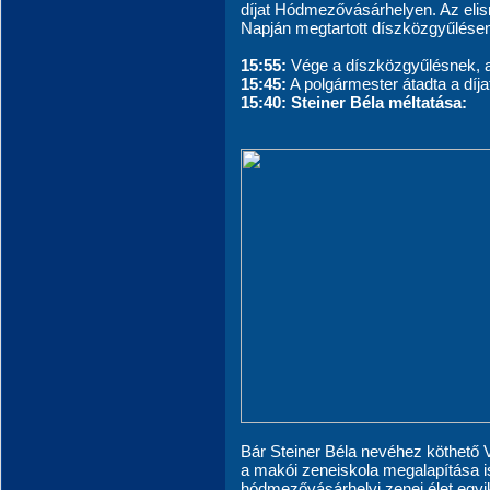
díjat Hódmezővásárhelyen. Az elis
Napján megtartott díszközgyűlésen 
15:55:
Vége a díszközgyűlésnek, a k
15:45:
A polgármester átadta a díja
15:40: Steiner Béla méltatása:
Bár Steiner Béla nevéhez köthető V
a makói zeneiskola megalapítása is,
hódmezővásárhelyi zenei élet egyi