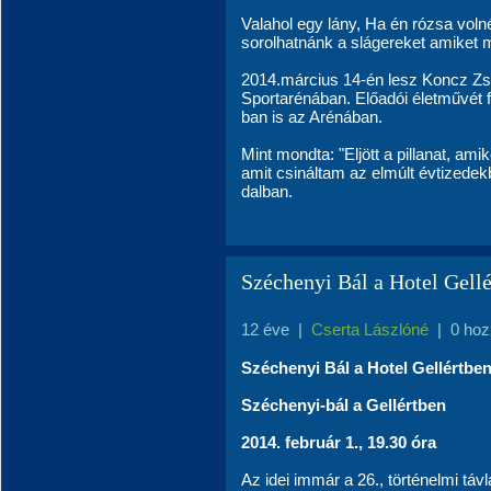
Valahol egy lány, Ha én rózsa vol
sorolhatnánk a slágereket amiket 
2014.március 14-én lesz Koncz Zs
Sportarénában. Előadói életművét 
ban is az Arénában.
Mint mondta: "Eljött a pillanat, ami
amit csináltam az elmúlt évtizede
dalban.
Széchenyi Bál a Hotel Gellé
12 éve
|
Cserta Lászlóné
|
0 hoz
Széchenyi Bál a Hotel Gellértben
Széchenyi-bál a Gellértben
2014. február 1., 19.30 óra
Az idei immár a 26., történelmi távla