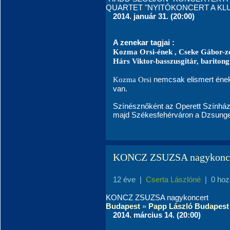
QUARTET "NYITÓKONCERT A KL
2014. január 31. (20:00)
A zenekar tagjai :
Kozma Orsi-ének , Cseke Gábor-zo
Hárs Viktor-basszusgitár, bariton
Kozma Orsi
nemcsak elismert ének
van.
Színésznőként az Operett Színház 
majd Székesfehérváron a Dzsunge
KONCZ ZSUZSA nagykonc
12 éve
|
Cserta Lászlóné
|
0 hoz
KONCZ ZSUZSA nagykoncert
Budapest
»
Papp László Budapest
2014. március 14. (20:00)