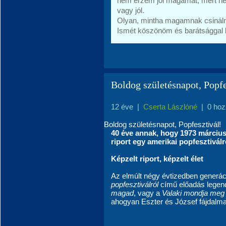
nem érzem jól magamat, mert ne
vagy jól.
Olyan, mintha magamnak csináln
Ismét köszönöm és barátsággal 
Boldog születésnapot, Popfe
12 éve
|
Cserta Lászlóné
|
0 hoz
Boldog születésnapot, Popfesztivál!
40 éve annak, hogy 1973 március
riport egy amerikai popfesztiválr
Képzelt riport, képzelt élet
Az elmúlt négy évtizedben generáci
popfesztiválról
című előadás legen
magad
, vagy a
Valaki mondja meg
ahogyan Eszter és József fájdalmas