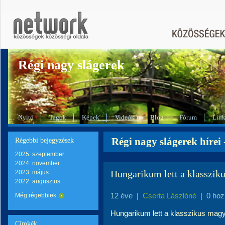
Régi nagy slágerek
Nyitó
Tagok
Képek
Videók
Blog
Fórum
Lin
Régi nagy slágerek hírei 
Régebbi bejegyzések
2025. szeptember
2024. november
Hungarikum lett a klasszik
2023. május
2022. augusztus
12 éve
|
Cserta Lászlóné
|
0 hoz
Még régebbiek
Hungarikum lett a klasszikus mag
Címkék