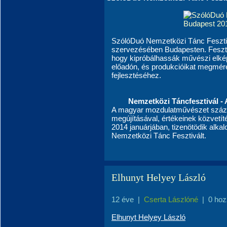
SzólóDuó Nemzetközi Tánc Fesztiv
szervezésében Budapesten. Feszti
hogy kipróbálhassák művészi elkép
előadón, és produkcióikat megmér
fejlesztéséhez.
Nemzetközi Táncfesztivál - 
A magyar mozdulatművészet szá
megújításával, értékeinek közvetít
2014 januárjában, tizenötödik alk
Nemzetközi Tánc Fesztivált.
Elhunyt Helyey László
12 éve
|
Cserta Lászlóné
|
0 hoz
Elhunyt Helyey László