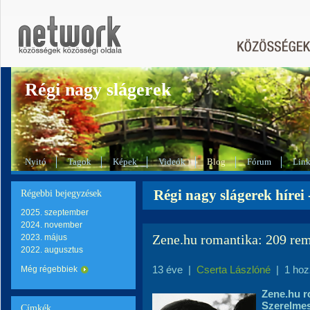
Régi nagy slágerek
Nyitó
Tagok
Képek
Videók
Blog
Fórum
Lin
Régi nagy slágerek hírei 
Régebbi bejegyzések
2025. szeptember
2024. november
Zene.hu romantika: 209 rem
2023. május
2022. augusztus
13 éve
|
Cserta Lászlóné
|
1 hoz
Még régebbiek
Zene.hu r
Szerelmes
Címkék