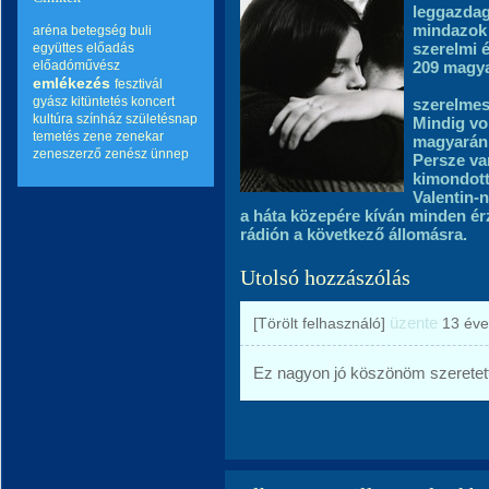
leggazdag
mindazok 
aréna
betegség
buli
szerelmi 
együttes
előadás
előadóművész
209 magya
emlékezés
fesztivál
gyász
kitüntetés
koncert
szerelmes
kultúra
színház
születésnap
Mindig vol
temetés
zene
zenekar
magyarán 
zeneszerző
zenész
ünnep
Persze va
kimondott
Valentin-
a háta közepére kíván minden ér
rádión a következő állomásra.
Utolsó hozzászólás
üzente
[Törölt felhasználó]
13 éve
Ez nagyon jó köszönöm szeretette