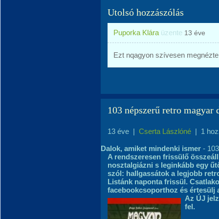
Utolsó hozzászólás
Puporka Klára
üzente
13 éve
Ezt nqagyon szívesen megnéztem
103 népszerű retro magyar 
13 éve
|
Cserta Lászlóné
|
1 hoz
Dalok, amiket mindenki ismer
- 103
A rendszeresen frissülő összeáll
nosztalgiázni s leginkább egy űt
szól: hallgassátok a legjobb retr
Listánk naponta frissül. Csatlak
facebookcsoporthoz és értesülj 
Az ÚJ jel
fel.