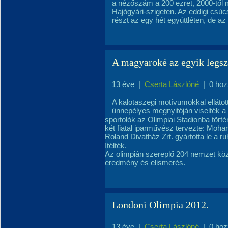
a nézőszám a 200 ezret, 2000-től m
Hajógyári-szigeten. Az eddigi csúc
részt az egy hét együttléten, de az 
A magyaroké az egyik legsz
13 éve
|
Cserta Lászlóné
|
0 hoz
A kalotaszegi motívumokkal ellátott
ünnepélyes megnyitóján viselték a
sportolók az Olimpiai Stadionba tört
két fiatal iparművész tervezte: Moha
Roland Divatház Zrt. gyártotta le a ru
ítélték.
Az olimpián szereplő 204 nemzet közü
eredmény és elismerés.
Londoni Olimpia 2012.
13 éve
|
Cserta Lászlóné
|
0 hoz