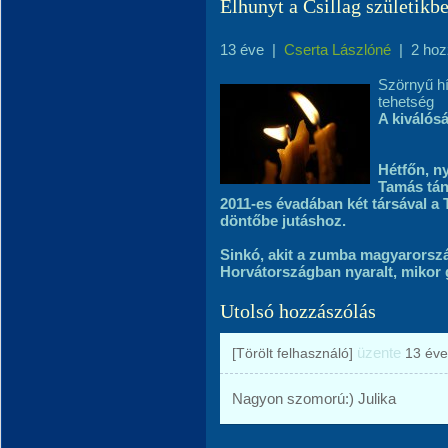
Elhunyt a Csillag születikbe
13 éve
|
Cserta Lászlóné
|
2 hoz
Szörnyű hír
tehetség
A kiválósá
Hétfőn, n
Tamás tánc
2011-es évadában két társával a 
döntőbe jutáshoz.
Sinkó, akit a zumba magyarorszá
Horvátországban nyaralt, mikor
Utolsó hozzászólás
üzente
[Törölt felhasználó]
13 éve
Nagyon szomorú:) Julika