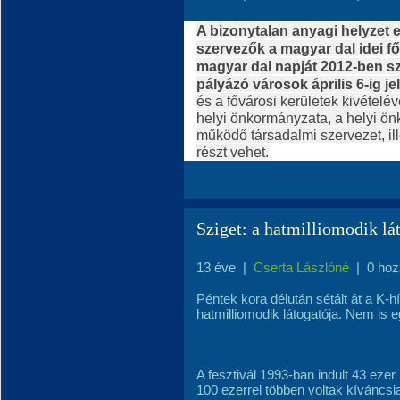
A bizonytalan anyagi helyzet 
szervezők a magyar dal idei f
magyar dal napját 2012-ben s
pályázó városok április 6-ig j
és a fővárosi kerületek kivétel
helyi önkormányzata, a helyi ö
működő társadalmi szervezet, il
részt vehet.
Sziget: a hatmilliomodik lá
13 éve
|
Cserta Lászlóné
|
0 hoz
Péntek kora délután sétált át a K-h
hatmilliomodik látogatója. Nem is eg
A fesztivál 1993-ban indult 43 eze
100 ezerrel többen voltak kíváncsi