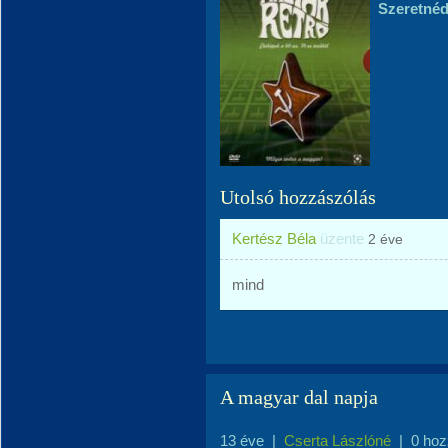
Szeretnéd
Utolsó hozzászólás
Kertész Béla
üzente
2 éve
mind
A magyar dal napja
13 éve
|
Cserta Lászlóné
|
0 hoz