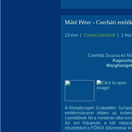
Máté Péter - Cserháti emlék
13 éve
|
Cserta Lászlóné
|
1 hoz
Cserháti Zsuzsa és Má
Augusztus
Margitsziget
A Margitszigeti Szabadtéri Színp
emlékműsoron ebben az évben 
csendülnek fel a mindenki által ism
Az est folyamán a két népszer
részleteket a FŐNIX élőzenekar kí