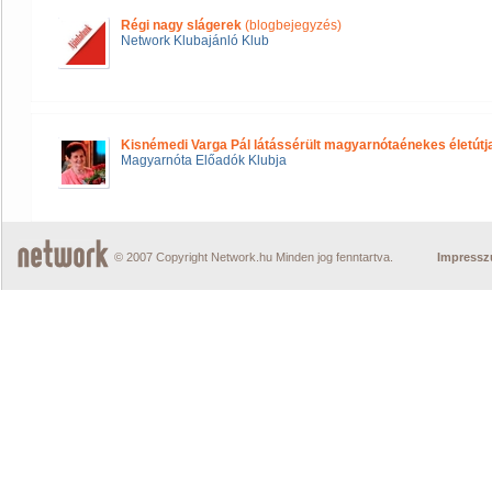
Régi nagy slágerek
(blogbejegyzés)
Network Klubajánló Klub
Kisnémedi Varga Pál látássérült magyarnótaénekes életútj
Magyarnóta Előadók Klubja
© 2007 Copyright Network.hu Minden jog fenntartva.
Impress