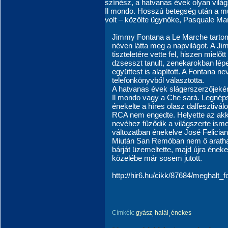
színész, a hatvanas évek olyan világ
Il mondo. Hosszú betegség után a m
volt – közölte ügynöke, Pasquale M
Jimmy Fontana a Le Marche tartom
néven látta meg a napvilágot. A 
tiszteletére vette fel, hiszen mielő
dzsesszt tanult, zenekarokban lépe
együttest is alapított. A Fontana n
telefonkönyvből választotta.
A hatvanas évek slágerszerzőjekén
Il mondo vagy a Che sará. Legnép
énekelte a híres olasz dalfesztiv
RCA nem engedte. Helyette az akk
nevéhez fűződik a világszerte isme
változatban énekelve José Feliciano
Miután San Remóban nem ő arathatta
bárját üzemeltette, majd újra éneke
közelébe már sosem jutott.
http://hir6.hu/cikk/87684/meghalt_f
Címkék:
gyász
halál
énekes