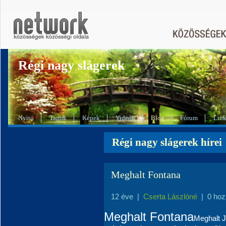
Régi nagy slágerek
Nyitó
Tagok
Képek
Videók
Blog
Fórum
Lin
Régi nagy slágerek hírei
Meghalt Fontana
12 éve
|
Cserta Lászlóné
|
0 hoz
Meghalt Fontana
Meghalt 