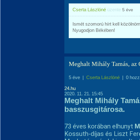
Cserta Lászlóné
üzente
5 éve
Ismét szomorú hírt kell közölnö
Nyugodjon Békében!
Meghalt Mihály Tamás, az 
5 éve
|
Cserta Lászlóné
|
0 hozz
24.hu
2020. 11. 21. 15:45
Meghalt Mihály Tamá
basszusgitárosa.
73 éves korában elhunyt
M
Kossuth-díjas és Liszt Fer