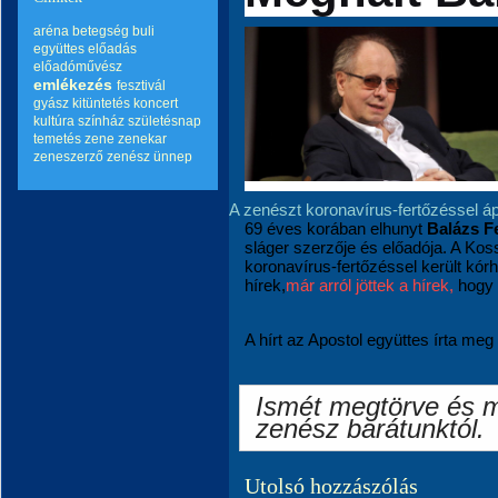
aréna
betegség
buli
együttes
előadás
előadóművész
emlékezés
fesztivál
gyász
kitüntetés
koncert
kultúra
színház
születésnap
temetés
zene
zenekar
zeneszerző
zenész
ünnep
A zenészt koronavírus-fertőzéssel á
69 éves korában elhunyt
Balázs F
sláger szerzője és előadója. A Kos
koronavírus-fertőzéssel került kórh
hírek,
már arról jöttek a hírek,
hogy 
A hírt az Apostol együttes írta me
Ismét megtörve és 
zenész barátunktól.
Utolsó hozzászólás