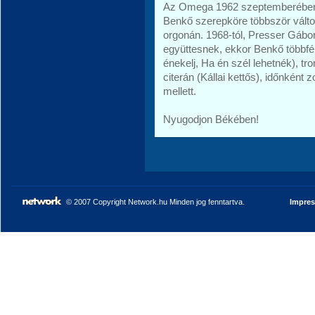
Az Omega 1962 szeptemberében a
Benkő szerepköre többször változ
orgonán. 1968-tól, Presser Gábor
együttesnek, ekkor Benkő többféle
énekelj, Ha én szél lehetnék), tr
citerán (Kállai kettős), időnként
mellett.
Nyugodjon Békében!
© 2007 Copyright Network.hu Minden jog fenntartva.
Impre