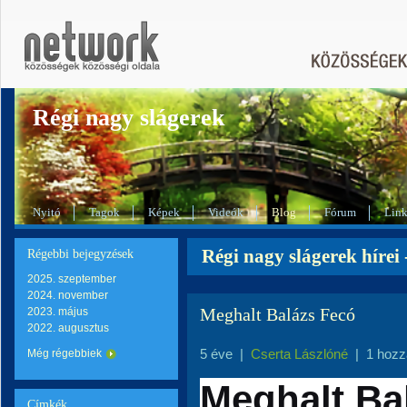
Régi nagy slágerek
Nyitó
Tagok
Képek
Videók
Blog
Fórum
Lin
Régi nagy slágerek hírei
Régebbi bejegyzések
2025. szeptember
2024. november
Meghalt Balázs Fecó
2023. május
2022. augusztus
5 éve
|
Cserta Lászlóné
|
1 hozz
Még régebbiek
Meghalt Ba
Címkék