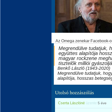
Az Omega zenekar Facebook-olda
Megrendülve tudatjuk, 
együttes alapítója hoss
magyar rockzene meghat
tisztelők milliói gyászol
Benkő László (1943-2020)
Megrendülve tudatjuk, hog
alapítója, hosszas betegség
Utolsó hozzászólás
Cserta Lászlóné
üzente
5 éve