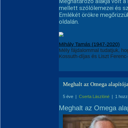
Meghatározó alakja volt a
mellett szólólemezei és s
Emlékét örökre megőrizzük
oldalán.
Mihály Tamás (1947-2020)
Mély fájdalommal tudatjuk, h
Kossuth-díjas és Liszt Ferenc-
Meghalt az Omega alapítój
5 éve
|
Cserta Lászlóné
|
1 hozz
Meghalt az Omega alap