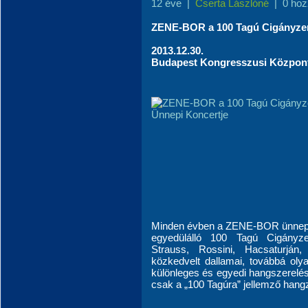
12 éve
|
Cserta Lászlóné
|
0 hoz
ZENE-BOR a 100 Tagú Cigányzen
2013.12.30.
Budapest Kongresszusi Közpon
Minden évben a ZENE-BOR ünnepén
egyedülálló 100 Tagú Cigányze
Strauss, Rossini, Hacsaturján
közkedvelt dallamai, továbbá ol
különleges és egyedi hangszerelé
csak a „100 Tagúra” jellemző hangz