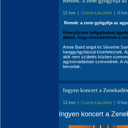
Remek: a zene gyógyítja az
12 éve
|
Cserta Lászlóné
|
0 hoz
Remek: a zene gyógyítja az agy
Könnyűzene hallgatásával igyek
abban, hogy visszatérjenek a sz
Amee Baird angol és Séverine Sams
hanggyógyítással kísérleteznek. Az
akik nem születés közben szenvedt
agysorvadásban szenvednek. A vizs
bevontak.
Ingyen koncert a Zenekadé
12 éve
|
Cserta Lászlóné
|
0 hoz
Ingyen koncert a Zen