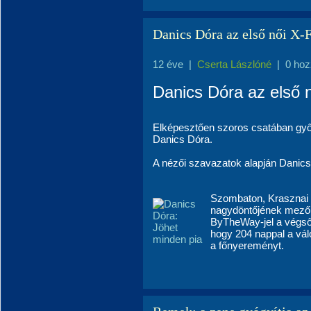
Danics Dóra az első női X-
12 éve
|
Cserta Lászlóné
|
0 hoz
Danics Dóra az első 
Elképesztően szoros csatában győ
Danics Dóra.
A nézői szavazatok alapján Danics
Szombaton, Krasznai T
nagydöntőjének mező
ByTheWay-jel a végső 
hogy 204 nappal a vál
a főnyereményt.