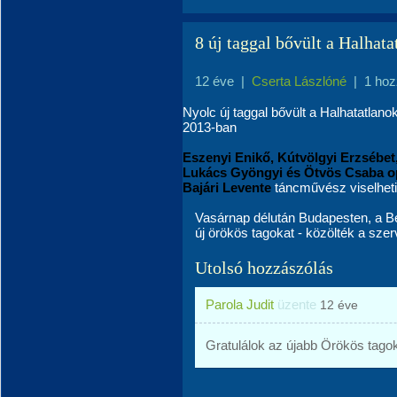
8 új taggal bővült a Halhata
12 éve
|
Cserta Lászlóné
|
1 hoz
Nyolc új taggal bővült a
Halhatatlano
2013-ban
Eszenyi Enikő, Kútvölgyi Erzsébet
Lukács Gyöngyi és Ötvös Csaba op
Bajári Levente
táncművész viselheti
Vasárnap délután Budapesten, a B
új örökös tagokat - közölték a sze
Utolsó hozzászólás
Parola Judit
üzente
12 éve
Gratulálok az újabb Örökös tago