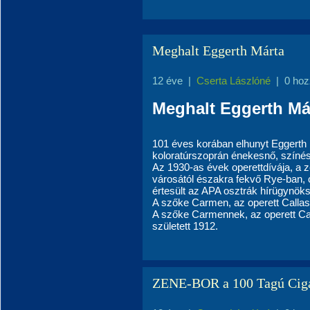
Meghalt Eggerth Márta
12 éve
|
Cserta Lászlóné
|
0 hoz
Meghalt Eggerth Má
101 éves korában elhunyt Eggert
koloratúrszoprán énekesnő, színé
Az 1930-as évek operettdívája, a z
városától északra fekvő Rye-ban, c
értesült az APA osztrák hírügynöks
A szőke Carmen, az operett Calla
A szőke Carmennek, az operett Ca
született 1912.
ZENE-BOR a 100 Tagú Cigá