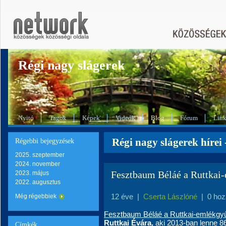
Régi nagy slágerek
Nyitó
Tagok
Képek
Videók
Blog
Fórum
Lin
Régi nagy slágerek hírei
Régebbi bejegyzések
2025. szeptember
2024. november
Fesztbaum Béláé a Ruttkai
2023. május
2022. augusztus
12 éve
|
Cserta Lászlóné
|
0 hoz
Még régebbiek
Fesztbaum Béláé a Ruttkai-emlékgy
Ruttkai Évára,
aki 2013-ban lenne 86 
Címkék