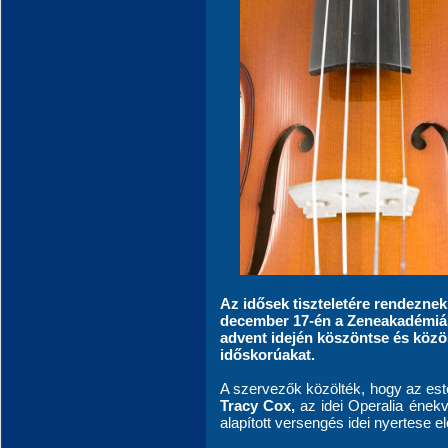
Az idősek tiszteletére rendezne
december 17-én a Zeneakadémiá
advent idején köszöntse és közö
időskorúakat.
A szervezők közölték, hogy az es
Tracy Cox,
az idei Operalia ének
alapított versengés idei nyertese 