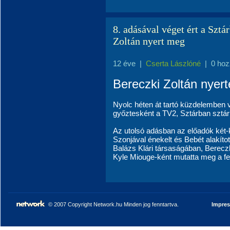
8. adásával véget ért a Sztá
Zoltán nyert meg
12 éve
|
Cserta Lászlóné
|
0 hoz
Bereczki Zoltán nyert
Nyolc héten át tartó küzdelemben 
győztesként a TV2, Sztárban sztá
Az utolsó adásban az előadók két-
Szonjával énekelt és Bebét alakíto
Balázs Klári társaságában, Bereczk
Kyle Miouge-ként mutatta meg a fe
© 2007 Copyright Network.hu Minden jog fenntartva.
Impre