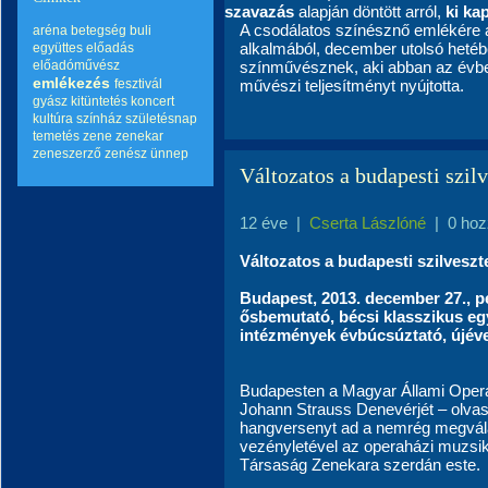
szavazás
alapján döntött arról,
ki kap
A csodálatos színésznő emlékére a
aréna
betegség
buli
alkalmából, december utolsó hetébe
együttes
előadás
előadóművész
színművésznek, aki abban az évben
emlékezés
fesztivál
művészi teljesítményt nyújtotta.
gyász
kitüntetés
koncert
kultúra
színház
születésnap
temetés
zene
zenekar
zeneszerző
zenész
ünnep
Változatos a budapesti szil
12 éve
|
Cserta Lászlóné
|
0 hoz
Változatos a budapesti szilveszt
Budapest, 2013. december 27., pé
ősbemutató, bécsi klasszikus eg
intézmények évbúcsúztató, újév
Budapesten a Magyar Állami Opera
Johann Strauss Denevérjét – olvas
hangversenyt ad a nemrég megvála
vezényletével az operaházi muzsik
Társaság Zenekara szerdán este.