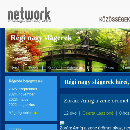
Régi nagy slágerek
Nyitó
Tagok
Képek
Videók
Blog
Fórum
Lin
Régi nagy slágerek hírei,
Régebbi bejegyzések
2025. szeptember
2024. november
Zorán: Amig a zene örömet 
2023. május
2022. augusztus
12 éve
|
Cserta Lászlóné
|
0 hoz
Még régebbiek
Zorán: Amíg a zene örömet okoz, ne
Címkék