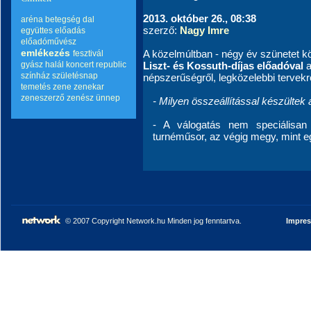
2013. október 26., 08:38
aréna
betegség
dal
szerző:
Nagy Imre
együttes
előadás
előadóművész
emlékezés
A közelmúltban - négy év szünetet kö
fesztivál
gyász
halál
koncert
republic
Liszt- és Kossuth-díjas előadóval
a
színház
születésnap
népszerűségről, legközelebbi tervekrő
temetés
zene
zenekar
zeneszerző
zenész
ünnep
- Milyen összeállítással készülte
- A válogatás nem speciálisan
turnéműsor, az végig megy, mint e
© 2007 Copyright Network.hu Minden jog fenntartva.
Impre