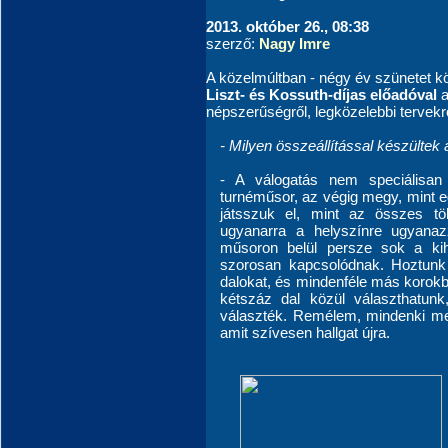
2013. október 26., 08:38
szerző:
Nagy Imre
A közelmúltban - négy év szünetet kö
Liszt- és Kossuth-díjas előadóval
a
népszerűségről, legközelebbi tervekrő
- Milyen összeállítással készülte
- A válogatás nem speciálisan
turnéműsor, az végig megy, mint e
játsszuk el, mint az összes t
ugyanarra a helyszínre ugyana
műsoron belül persze sok a kih
szorosan kapcsolódnak. Hoztunk 
dalokat, és mindenféle más korokb
kétszáz dal közül választhatun
választék. Remélem, mindenki megta
amit szívesen hallgat újra.