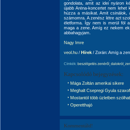
gondolata, amit az idei nyáron k
újabb Aréna-koncertet nem lehet k
húzza a másikat. Amit csinálok, 
számomra. A zenész létre azt sz
életforma. Így nem is merül föl 
maga a zene. Amíg ez nekem ekk
abbahagyjam.
Nagy Imre
veol.hu
/
Hírek
/ Zorán: Amíg a ze
Címkék:
beszélgetés zenéről
dalokról
ze
Kapcsolódó bejegyzések:
Mága Zoltán amerikai sikere
Meghalt Csepregi Gyula szaxo
Mostantól több üzletben szólha
Operetthajó
Kommentáld!