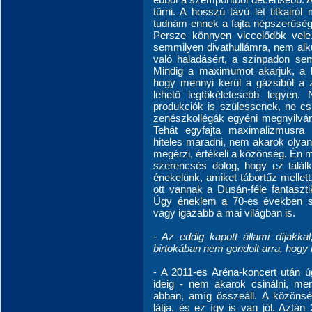
tűrni. A hosszú távú lét titkair
tudnám ennek a fajta népszerűség
Persze könnyen viccelődök vele
semmilyen divathullámra, nem alk
való haladásért, a színpadon s
Mindig a maximumot akarjuk, a l
hogy mennyi kerül a gázsiból a
lehető legtökéletesebb legyen
produkciók is szülessenek, ne cs
zenészkollégák egyéni megnyilvánu
Tehát egyfajta maximalizmusra
hiteles maradni, nem akarok olyan 
megérzi, értékeli a közönség. Én 
szerencsés dolog, hogy ez találk
énekelünk, amiket tábortűz mellett, 
ott vannak a Dusán-féle fantaszti
Úgy éneklem a 70-es években szü
vagy igazabb a mai világban is.
- Az eddig kapott állami díjakka
birtokában nem gondolt arra, hogy h
- A 2011-es Aréna-koncert után ú
ideig - nem akarok csinálni, m
abban, amíg összeáll. A közöns
látja, és ez így is van jól. Aztán