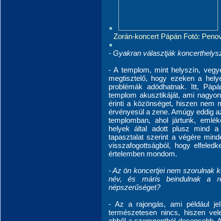
Zorán-koncert Pápán Fotó: Peno
- Gyakran választják koncerthelys
- A templom, mint helyszín, vegy
megtisztelő, hogy ezeken a helye
problémák adódhatnak. Itt, Páp
templom akusztikáját, ami nagyon
érinti a közönséget, hiszen nem 
érvényesül a zene. Amúgy eddig a
templomban, ahol jártunk, emléke
helyek által adott plusz mind 
tapasztalat szerint a végére minde
visszafogottságból, hogy elfeledk
értelemben mondom.
- Az ön koncertjei nem szorulnak 
név, és máris beindulnak a ré
népszerűséget?
- Az a rajongás, ami például j
természetesen nincs, hiszen vel
ebből a szempontból decensebb. A