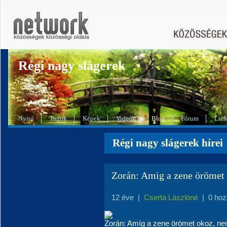
Régi nagy slágerek
Nyitó
Tagok
Képek
Videók
Blog
Fórum
Lin
Régi nagy slágerek hírei
Zorán: Amig a zene örömet 
12 éve
|
Cserta Lászlóné
|
0 hoz
Zorán: Amíg a zene örömet okoz, ne