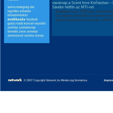
vasárnap a Szent Imre Kórházban – 
Sándor hétfőn az MTI-vel.
aréna
betegség
dal
Bradányi Iván 1930-ban született 
együttes
előadás
előadóművész
Osztályán tizenkilenc évesen kezdet
emlékezés
fesztivál
dalszövegíróként került ide. 1949-b
gyász
halál
koncert
republic
színház
születésnap
temetés
zene
zenekar
zeneszerző
zenész
ünnep
© 2007 Copyright Network.hu Minden jog fenntartva.
Impre