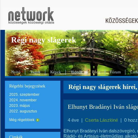
Régi nagy slágerek
Nyitó
Tagok
Képek
Videók
Blog
Fórum
Lin
Régi nagy slágerek hírei,
Régebbi bejegyzések
2025. szeptember
2024. november
Elhunyt Bradányi Iván slág
2023. május
2022. augusztus
4 éve
|
Cserta Lászlóné
|
0 hozz
Még régebbiek
Elhunyt Bradányi Iván dalszövegíró,
Rádió- és Artisjus-életműdíjas alkot
Címkék