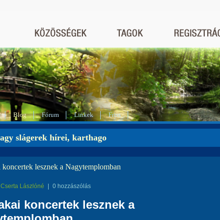
Blog
Fórum
Linkek
Friss
agy slágerek hírei, karthago
i koncertek lesznek a Nagytemplomban
Cserta Lászlóné
|
0 hozzászólás
akai koncertek lesznek a
ytemplomban