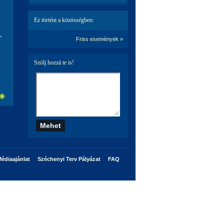
Ez történt a közösségben:
.
Friss események »
Szólj hozzá te is!
édiaajánlat
Széchenyi Terv Pályázat
FAQ