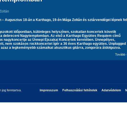
n
– Augusztus 18-án a Karthago, 19-én Mága Zoltán és sztárvendégei lépnek fel
zokott időpontban, különleges helyszínen, szokatlan koncertek követik
a debreceni Nagytemplomban. Az első a
Karthago
Együttes Requiem című
us nagykoncertje az Ünnepi Éjszakai Koncertek keretében. Ünnepélyes,
tt, nem szokásos rockkoncertet ígér a 36 éves Karthago együttes. Unplugged
, azaz a legkeményebb számaikat akusztikus gitárra, zongorára átdolgozva.
Tovább
jog fenntartva.
Impresszum
Felhasználási feltételek
Adatvédelem
M