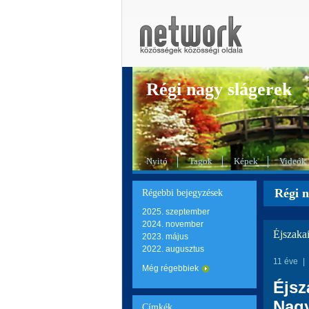
Régi nagy slágerek
Nyitó
Tagok
Képek
Videók
Régi n
Régebbi bejegyzések
2025. szeptember
2024. november
Éjszaka
2023. május
2022. augusztus
11 éve
|
Még régebbiek
Éjsz
Nag
Címkék