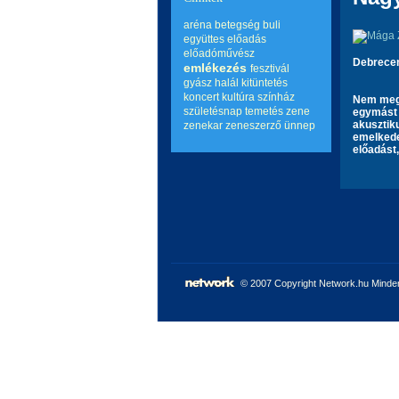
aréna
betegség
buli
együttes
előadás
előadóművész
Debrece
emlékezés
fesztivál
gyász
halál
kitüntetés
koncert
kultúra
színház
Nem megs
születésnap
temetés
zene
egymást 
akusztik
zenekar
zeneszerző
ünnep
emelkede
előadást
© 2007 Copyright Network.hu Minden 