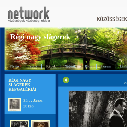
Régi nagy slágerek
Nyitó
Tagok
Képek
Videók
Blog
Fórum
Lin
RÉGI NAGY
Di
SLÁGEREK
KÉPGALÉRIÁI
Sárdy János
20 kép