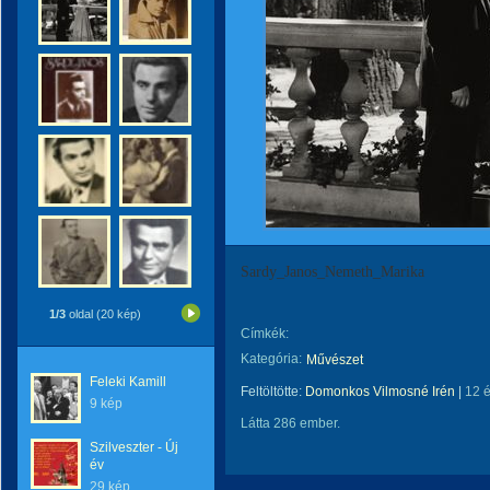
Sardy_Janos_Nemeth_Marika
1/3
oldal (20 kép)
Címkék:
Kategória:
Művészet
Feleki Kamill
Feltöltötte:
Domonkos Vilmosné Irén
|
12 
9 kép
Látta 286 ember.
Szilveszter - Új
év
29 kép