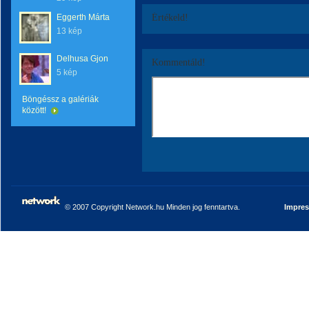
Eggerth Márta
Értékeld!
13 kép
Delhusa Gjon
Kommentáld!
5 kép
Böngéssz a galériák
között!
© 2007 Copyright Network.hu Minden jog fenntartva.
Impre