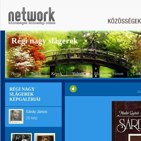
Régi nagy slágerek
Nyitó
Tagok
Képek
Videók
Blog
Fórum
Lin
RÉGI NAGY
Di
SLÁGEREK
KÉPGALÉRIÁI
Sárdy János
20 kép