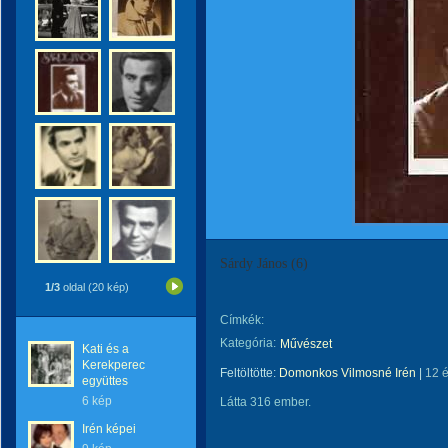
Sárdy János (6)
1/3
oldal (20 kép)
Címkék:
Kategória:
Művészet
Kati és a
Kerekperec
Feltöltötte:
Domonkos Vilmosné Irén
|
12 
együttes
6 kép
Látta 316 ember.
Irén képei