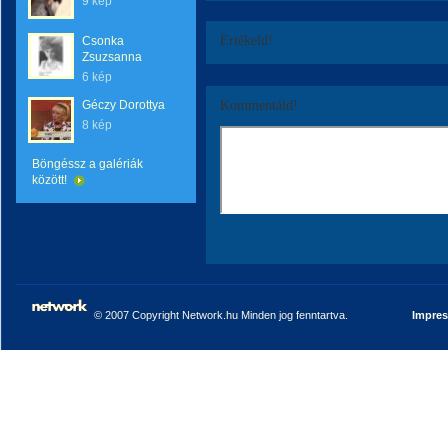
9 kép
Értékeld!
Csonka
Zsuzsanna
6 kép
Géczy Dorottya
Kommentáld!
8 kép
Böngéssz a galériák
között!
© 2007 Copyright Network.hu Minden jog fenntartva.
Impre