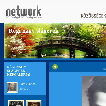
Régi nagy slágerek
Nyitó
Tagok
Képek
Videók
Blog
Fórum
Lin
RÉGI NAGY
Di
SLÁGEREK
KÉPGALÉRIÁI
Sárdy János
20 kép