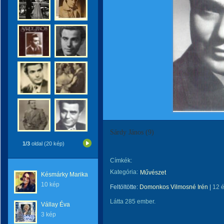
Sárdy János (9)
1/3
oldal (20 kép)
Címkék:
Kategória:
Művészet
Késmárky Marika
10 kép
Feltöltötte:
Domonkos Vilmosné Irén
|
12 
Látta 285 ember.
Vállay Éva
3 kép