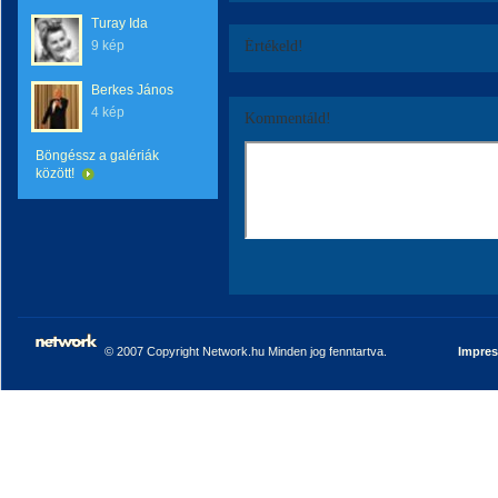
Turay Ida
9 kép
Értékeld!
Berkes János
4 kép
Kommentáld!
Böngéssz a galériák
között!
© 2007 Copyright Network.hu Minden jog fenntartva.
Impre