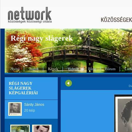
Régi nagy slágerek
Nyitó
Tagok
Képek
Videók
Blog
Fórum
Lin
RÉGI NAGY
Di
SLÁGEREK
KÉPGALÉRIÁI
Sárdy János
20 kép