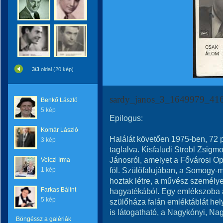
3/3
oldal (20 kép)
sardy_janos_3_1649979_41
Benkő László
5 kép
Epilogus:
Komár László
Halálát követően 1975-ben, 72 
3 kép
taglalva. Kisfaludi Strobl Zsigm
Jánosról, amelyet a Fővárosi Op
Veiczi Irma
föl. Szülőfalujában, a Somogy
1 kép
hoztak létre, a művész személyes
Farkas Bálint
hagyatékából. Egy emlékszoba a
5 kép
szülőháza falán emléktáblát he
is látogatható, a Nagykónyi, Nagy
Böngéssz a galériák