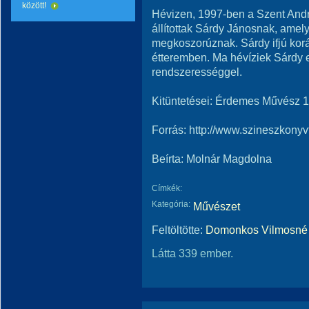
között!
Hévizen, 1997-ben a Szent And
állítottak Sárdy Jánosnak, ame
megkoszorúznak. Sárdy ifjú korá
étteremben. Ma hévíziek Sárdy 
rendszerességgel.
Kitüntetései: Érdemes Művész 
Forrás: http://www.szineszkonyv
Beírta: Molnár Magdolna
Címkék:
Kategória:
Művészet
Feltöltötte:
Domonkos Vilmosné 
Látta 339 ember.