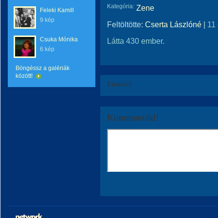
Kategória:
Zene
Feleki Kamill
9 kép
Feltöltötte:
Cserta Lászlóné
|
11
Csuka Mónika
Látta 430 ember.
6 kép
Böngéssz a galériák
között!
Értékeld!
Kommentáld!