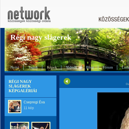
Régi nagy slágerek
Nyitó
Tagok
Képek
Videók
Blog
Fórum
Lin
RÉGI NAGY
Di
SLÁGEREK
KÉPGALÉRIÁI
Csepregi Éva
11 kép