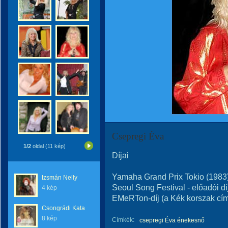
Csepregi Éva
1/2
oldal (11 kép)
Díjai
Yamaha Grand Prix Tokio (1983
Izsmán Nelly
Seoul Song Festival - előadói dí
4 kép
EMeRTon-díj (a Kék korszak cím
Csongrádi Kata
8 kép
Címkék:
csepregi Éva énekesnő