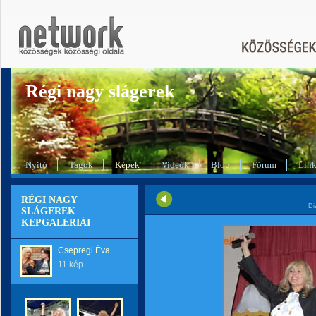
Régi nagy slágerek
Nyitó
Tagok
Képek
Videók
Blog
Fórum
Lin
RÉGI NAGY
Di
SLÁGEREK
KÉPGALÉRIÁI
Csepregi Éva
11 kép