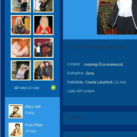
Csepregi Éva Végvári Ádámmal
Címkék:
csepregi Éva énekesnő
Kategória:
Zene
Feltöltötte:
Cserta Lászlóné
|
11 éve
1/2
oldal (11 kép)
Látta 465 ember.
Rácz Vali
8 kép
Értékeld!
Poór Péter
10 kép