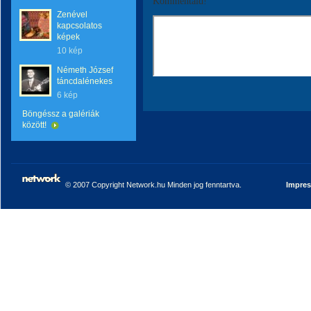
Kommentáld!
Zenével
kapcsolatos
képek
10 kép
Németh József
táncdalénekes
6 kép
Böngéssz a galériák
között!
© 2007 Copyright Network.hu Minden jog fenntartva.
Impre