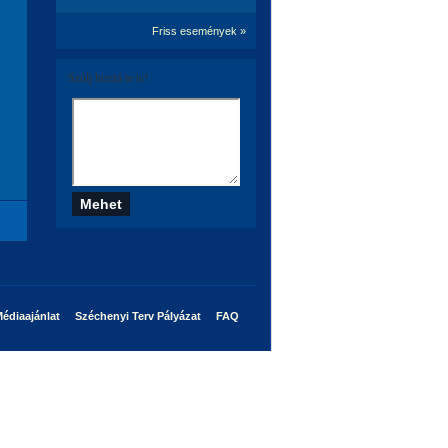
Friss események »
Szólj hozzá te is!
édiaajánlat
Széchenyi Terv Pályázat
FAQ