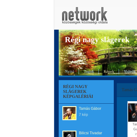
Régi nagy slágerek
Nyitó
Tagok
Képek
Videók
RÉGI NAGY
Tamás G
SLÁGEREK
KÉPGALÉRIÁI
Tamás Gábor
7 kép
Ta
G
Bilicsi Tivadar
r