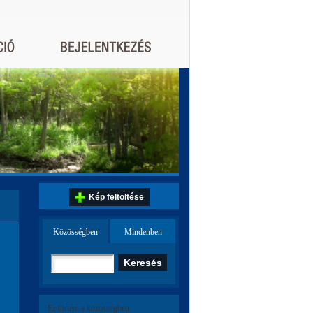
Kép feltöltése
Közösségben
Mindenben
Ez történt a közösségben: