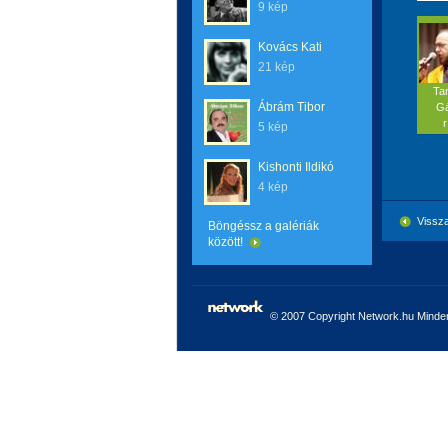
9 kép
Kovács Kati
21 kép
Ta
Ábrám Tibor
G
r
5 kép
Kishonti Ildikó
4 kép
Vissza
Böngéssz a galériák
között!
© 2007 Copyright Network.hu Minden 