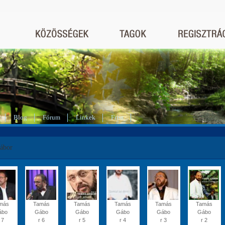
Blog
Fórum
Linkek
Friss
ábor
más
Tamás
Tamás
Tamás
Tamás
Tamás
ábo
Gábo
Gábo
Gábo
Gábo
Gábo
 7
r 6
r 5
r 4
r 3
r 2