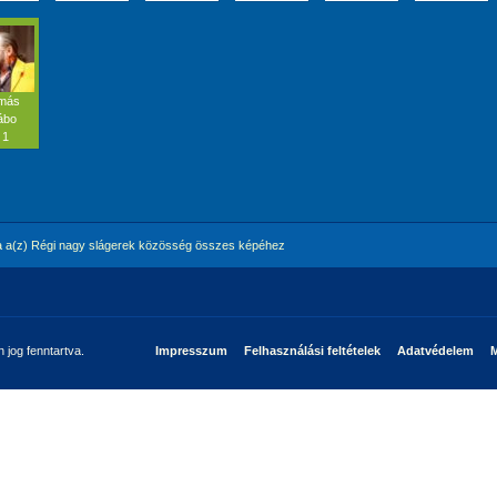
más
ábo
 1
 a(z) Régi nagy slágerek közösség összes képéhez
jog fenntartva.
Impresszum
Felhasználási feltételek
Adatvédelem
M