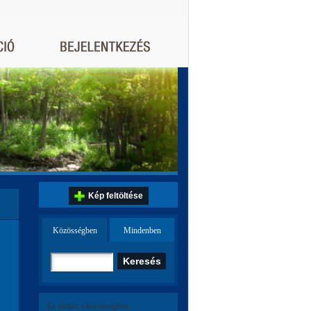
Kép feltöltése
Közösségben
Mindenben
Ez történt a közösségben: