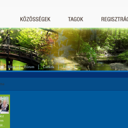
Blog
Fórum
Linkek
Friss
rma
icz
Irm
öl...