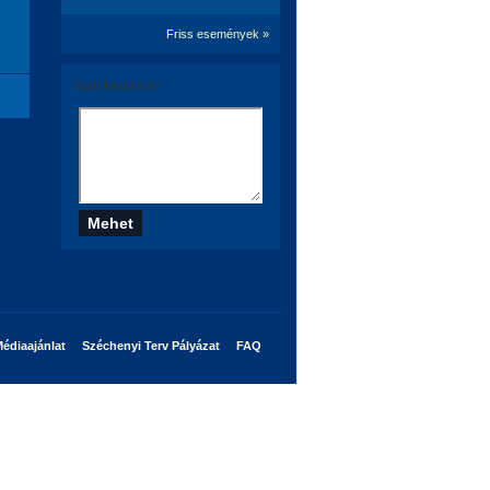
Friss események »
Szólj hozzá te is!
édiaajánlat
Széchenyi Terv Pályázat
FAQ