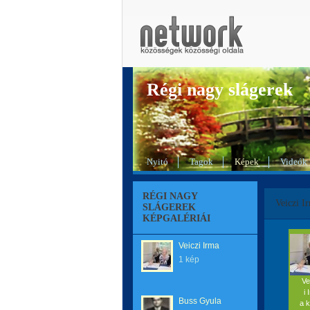
Régi nagy slágerek
Nyitó
Tagok
Képek
Videók
RÉGI NAGY
Veiczi I
SLÁGEREK
KÉPGALÉRIÁI
Veiczi Irma
1 kép
Ve
i 
Buss Gyula
a k