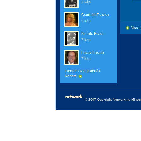
3 kép
Cserháti Zsuzsa
9 kép
Vissza
Szántó Erzsi
7 kép
Lovay László
7 kép
Böngéssz a galériák
között!
© 2007 Copyright Network.hu Minden 