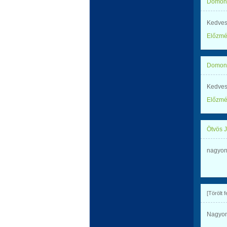
Domonk
Kedves
Előzm
Domonk
Kedves
Előzm
Ötvös 
nagyon
[Törölt 
Nagyon