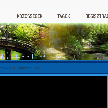
Blog
Fórum
Linkek
Friss
nos - Nagy árat kér a sors