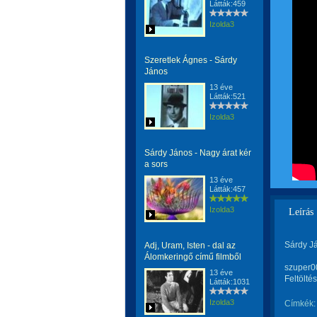
Látták:459
Izolda3
Szeretlek Ágnes - Sárdy
János
13 éve
Látták:521
Izolda3
Sárdy János - Nagy árat kér
a sors
13 éve
Látták:457
Izolda3
Leírás
Sárdy Já
Adj, Uram, Isten - dal az
Álomkeringő című filmből
szuper0
13 éve
Feltölté
Látták:1031
Izolda3
Címkék: