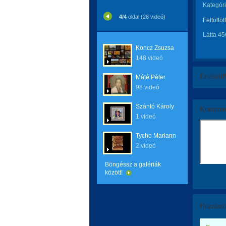
Kategóri
4/4
oldal (28 videó)
Feltöltöt
Látta 45
Koncz Zsuzsa
148 videó
Értékeld
Máté Péter
98 videó
Szántó Károly
Komment
1 videó
Tycho Mariann
2 videó
Böngéssz a galériák
között!
Hozzászó