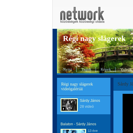
Régi nagy slágerek
Nyitó
Tagok
Képek
Videók
Sárdy Já
Régi nagy slágerek
videógalériái
Sárdy János
28 videó
Balaton - Sárdy János
13 éve