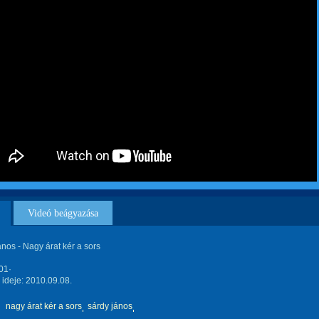
Videó beágyazása
nos - Nagy árat kér a sors
01·
s ideje: 2010.09.08.
nagy árat kér a sors
sárdy jános