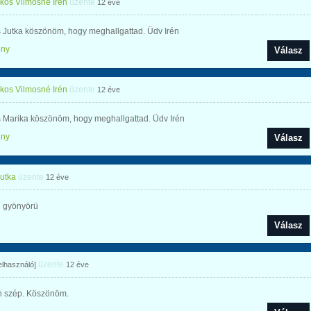
os Vilmosné Irén
üzente
12 éve
 Jutka köszönöm, hogy meghallgattad. Üdv Irén
ény
Válasz
os Vilmosné Irén
üzente
12 éve
 Marika köszönöm, hogy meghallgattad. Üdv Irén
ény
Válasz
Jutka
üzente
12 éve
 gyönyörü
Válasz
üzente
felhasználó]
12 éve
 szép. Köszönöm.