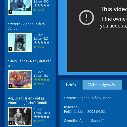
Látták:460
Izolda3
Szeretlek Ágnes - Sárdy
János
13 éve
Látták:522
Izolda3
Sárdy János - Nagy árat kér
a sors
13 éve
Látták:457
Izolda3
Leírás
Videó beágyazása
Szeretlek Ágnes - Sárdy János
Adj, Uram, Isten - dal az
Álomkeringő című filmből
Kybeline·
13 éve
Feltöltés ideje: 2008.04.02.
Látták:1031
Szeretlek Ágnes, Sárdy János
Izolda3