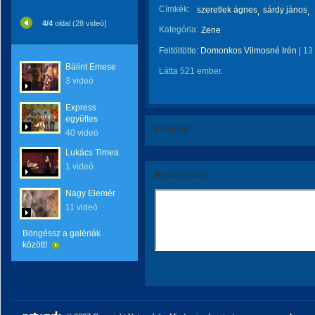
Címkék:
szeretlek ágnes
sárdy jános
4/4
oldal (28 videó)
Kategória:
Zene
Feltöltötte:
Domonkos Vilmosné Irén
|
13
Bálint Emese
Látta 521 ember.
3 videó
Express
együttes
Értékeld!
40 videó
Lukács Timea
1 videó
Kommentáld!
Nagy Elemér
11 videó
Böngéssz a galériák
között!