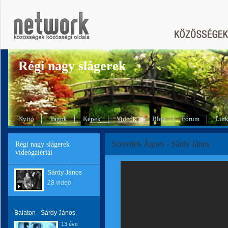
Régi nagy slágerek
Nyitó
Tagok
Képek
Videók
Blog
Fórum
Lin
Szeretlek Ágnes - Sárdy János
Régi nagy slágerek
videógalériái
Sárdy János
28 videó
Balaton - Sárdy János
13 éve