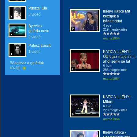
Pusztai Eta
Illényi Katica Mit
3 videó
kezdjek a
bánatoddal
4 éve
ByeAlex
219 megtekintés
galéria neve
2 videó
mama1964
Palócz László
1 videó
KATICA ILLÉNYI -
Ott fogsz majd sírni,
ahol senki se lát
Böngéssz a galériák
5 éve
között!
283 megtekintés
mama1964
KATICA ILLÉNYI -
Milord
6 éve
228 megtekintés
mama1964
Illényi Katica -