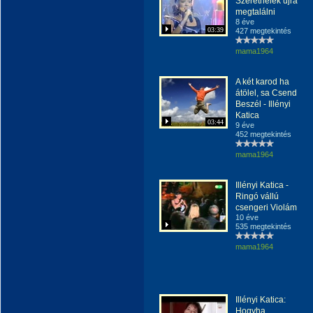
Szeretnélek ujra
megtalálni
8 éve
03:39
427 megtekintés
mama1964
A két karod ha
átölel, sa Csend
Beszél - Illényi
Katica
03:44
9 éve
452 megtekintés
mama1964
Illényi Katica -
Ringó vállú
csengeri Violám
10 éve
535 megtekintés
mama1964
Illényi Katica:
Hogyha