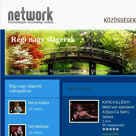
Régi nagy slágerek
Nyitó
Tagok
Képek
Videók
Blog
Fórum
Lin
Régi nagy slágerek
Illényi Katica
videógalériái
KATICA ILLÉNYI -
Illényi Katica
Miért van szerelem/
16 videó
A Quoi Ca Sert L
'amour
1 éve
85 megtekintés
Szíj Melinda
16 videó
mama1964