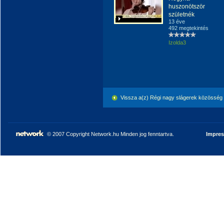
huszonötször
születnék
13 éve
492 megtekintés
Izolda3
Vissza a(z) Régi nagy slágerek közösség
© 2007 Copyright Network.hu Minden jog fenntartva.
Impre