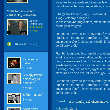
Neveltek hazaszeretetre, hittem az Istenb
harcoltam két háborúban, túléltem, az ist
Cseh Tamás---Koncz
Elhagytam, kérném, vagy 39 asszonyt,
Zsuzsa-Jöjj kedvesem ...
s vagy kétannyi elhagyott.
16 éve
Tankcsapdákba hugyoztam, ettem lótete
Látták:2031
és mégis itt vagyok.
zuzzus
04:14
Fejemben egy verkli jár, mely verkli így m
"Túléltem mindeneket, kormányt és féldec
egy magyar túlélő, címzetes, vitézlő, tön
2/2
oldal (13 videó)
de áll önök előtt!"
Fiamból idegbeteg lett, nem bírta a váltá
és elnézem az unokámat, látom, hogy gy
Karácsonyi
hogy lesznek ezek túlélők? Valami itt kor
dalok
Kérdezném, hogy száz év múlva ki tud ma
16 videó
És ahogy magukat nézem, egyik sem be
elszállnak az első szélre! Mi lesz így? -
S. Nagy István
dalszövegíró
Fejemben egy verkli jár, mely verkli így m
emlékére
"Túléltem mindeneket, kormányt és féldec
4 videó
egy magyar túlélő, címzetes, vitézlő, tön
de áll önök előtt!"
Slágermagyarázat
3 videó
Címkék:
cseh tamás
születtem magyar
Kategória:
Zene
Szerednyei