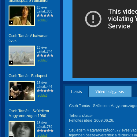
Shakespeare Williamről
13 éve
Látták:853
Izolda3
Cseh Tamás A hatvanas
évek
13 éve
Látták:744
Izolda3
Cseh Tamás: Budapest
13 éve
Látták:446
Leírás
Videó beágyazása
Izolda3
Cseh Tamás - Születtem Magyarországo
Cseh Tamás - Születtem
TeheranJuice·
Magyarországon 1980
Feltöltés ideje: 2009.06.26.
13 éve
Látták:759
Születtem Magyarországon, 77 éves vag
fejemben összekeveredtek a féldecik s 
Izolda3