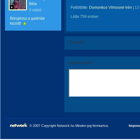
Béla
Feltöltötte:
Domonkos Vilmosné Irén
|
13
3 videó
Látta 758 ember.
Böngéssz a galériák
között!
Értékeld!
Kommentáld!
© 2007 Copyright Network.hu Minden jog fenntartva.
Impre