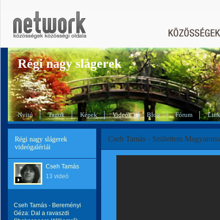
Régi nagy slágerek
Nyitó
Tagok
Képek
Videók
Blog
Fórum
Lin
Cseh Tamás - Születtem Magyarors
Régi nagy slágerek
videógalériái
Cseh Tamás
13 videó
Cseh Tamás - Bereményi
Géza: Dal a ravaszdi