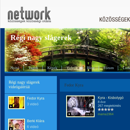
Régi nagy slágerek
Nyitó
Tagok
Képek
Videók
Blog
Fórum
Lin
Régi nagy slágerek
Fedor Kyra
videógalériái
Kyra - Kisbolygó
Fedor Kyra
8 éve
3 videó
267 megtekintés
mama1964
04:03
Berki Klára
6 videó