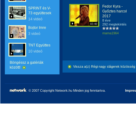
Fedor Kyra -
SPRINT és V-
Győztes harcol
73 együttesek
2017
14 videó
8 éve
03:40
292 megtekintés
Bojtor Imre
mama1964
3 videó
TNT Együttes
10 videó
Böngéssz a galériák
Vissza a(z) Régi nagy slágerek közösség
között!
© 2007 Copyright Network.hu Minden jog fenntartva.
Impre