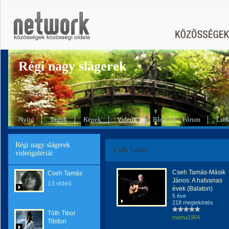
Régi nagy slágerek
Nyitó
Tagok
Képek
Videók
Blog
Fórum
Lin
Régi nagy slágerek
Cseh Tamás
videógalériái
Cseh Tamás-Másik
Cseh Tamás
János: A hatvanas
13 videó
évek (Balaton)
5 éve
218 megtekintés
Tóth Tibor
mama1964
Tibiton