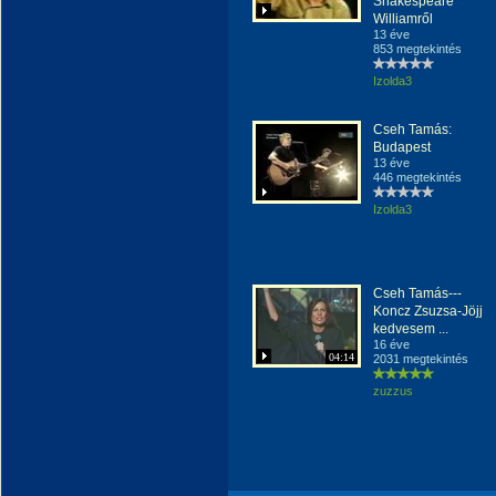
Shakespeare
Williamről
13 éve
853 megtekintés
Izolda3
Cseh Tamás:
Budapest
13 éve
446 megtekintés
Izolda3
Cseh Tamás---
Koncz Zsuzsa-Jöjj
kedvesem ...
16 éve
04:14
2031 megtekintés
zuzzus