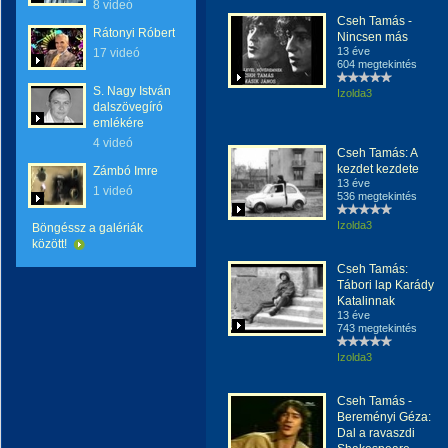
8 videó
Cseh Tamás -
Rátonyi Róbert
Nincsen más
13 éve
17 videó
604 megtekintés
S. Nagy István
Izolda3
dalszövegíró
emlékére
4 videó
Cseh Tamás: A
kezdet kezdete
Zámbó Imre
13 éve
1 videó
536 megtekintés
Izolda3
Böngéssz a galériák
között!
Cseh Tamás:
Tábori lap Karády
Katalinnak
13 éve
743 megtekintés
Izolda3
Cseh Tamás -
Bereményi Géza:
Dal a ravaszdi