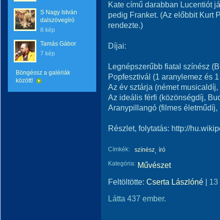
Kate című darabban Lucentiót j
S Nagy István
pedig Franket. (Az előbbit Kurt 
dalszövegíró
rendezte.)
8 kép
Tamás Gábor
Díjai:
7 kép
Legnépszerűbb fiatal színész (
Böngéssz a galériák
Popfesztivál (1 aranylemez és 1
között!
Az év sztárja (német musicaldíj
Az ideális férfi (közönségdíj, Bu
Aranypillangó (filmes életműdíj
Részlet, folytatás: http://hu.w
Címkék:
színész
író
Kategória:
Művészet
Feltöltötte:
Cserta Lászlóné
|
13
Látta 437 ember.