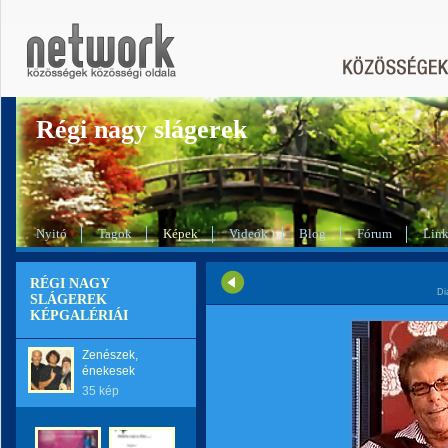
Régi nagy slágerek
Nyitó
Tagok
Képek
Videók
Blog
Fórum
Lin
RÉGI NAGY
Di
SLÁGEREK
KÉPGALÉRIÁI
Zenészek,
énekesek
35 kép