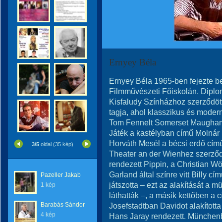
Ernyey Béla
Ernyey Béla 1965-ben fejezte be
Filmművészeti Főiskolán. Diplo
Kisfaludy Színházhoz szerződött
tagja, ahol klasszikus és modern
Tom Fennelt Somerset Maugham
Játék a kastélyban című Molnár
Horváth Mesél a bécsi erdő cí
3/5
oldal (35 kép)
Theater an der Wienhez szerződöt
rendezett Pippin, a Christian Wö
Garland által színre vitt Billy 
Pazeller Jakab
játszotta – ezt az alakítását a 
1 kép
láthatták –, a másik kettőben a 
Barabás Sándor
Josefstadtban Davidot alakított
4 kép
Hans Jaray rendezett. Münchenbe