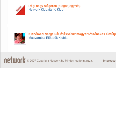
Régi nagy slágerek
(blogbejegyzés)
Network Klubajánló Klub
Kisnémedi Varga Pál látássérült magyarnótaénekes életútj
Magyarnóta Előadók Klubja
© 2007 Copyright Network.hu Minden jog fenntartva.
Impress