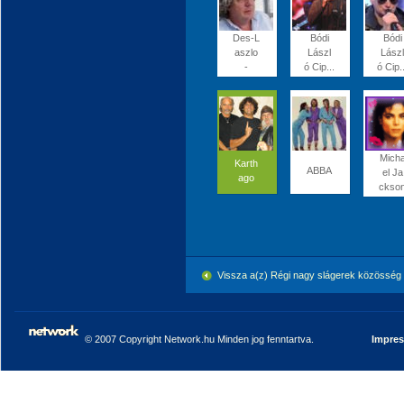
Des-L
Bódi
Bódi
aszlo
Lászl
Lászl
-
ó Cip...
ó Cip..
Mich
Karth
ABBA
el Ja
ago
ckso
Vissza a(z) Régi nagy slágerek közössé
© 2007 Copyright Network.hu Minden jog fenntartva.
Impre