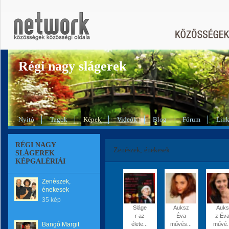
Régi nagy slágerek
Nyitó
Tagok
Képek
Videók
Blog
Fórum
Lin
RÉGI NAGY
Zenészek, énekesek
SLÁGEREK
KÉPGALÉRIÁI
Zenészek,
énekesek
35 kép
Sláge
Auksz
Auks
r az
Éva
z Év
Bangó Margit
élete...
művés...
művé..