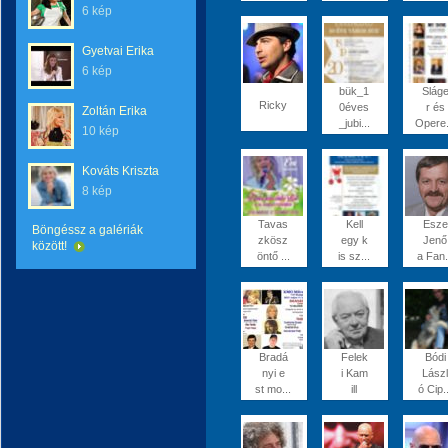
6 kép
Gyetvai Erika
6 kép
bük_1
Slág
Ricky
0éves
r és
Zoltán Erika
_jubi...
Opere.
10 kép
Kováts Kriszta
8 kép
Tavas
Kell
Esze
Böngéssz a galériák
zkösz
egy k
Jenő
között!
öntő ...
is sz...
a Fan.
Bradá
Felek
Bódi
nyi e
i Kam
Lászl
st mo...
ill
ó Cip..