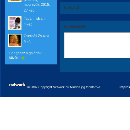
plakátok,
meghívók, 2015.
Értékeld!
27 kép
Tabáni István
4 kép
Kommentáld!
Cserháti Zsuzsa
9 kép
Böngéssz a galériák
között!
© 2007 Copyright Network.hu Minden jog fenntartva.
Impre