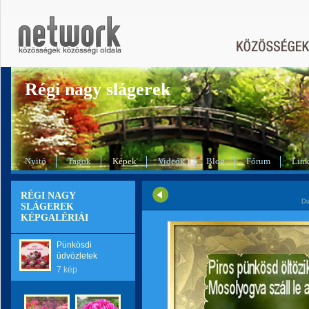
Régi nagy slágerek
Nyitó
Tagok
Képek
Videók
Blog
Fórum
Lin
RÉGI NAGY
Di
SLÁGEREK
KÉPGALÉRIÁI
Pünkösdi
üdvözletek
7 kép