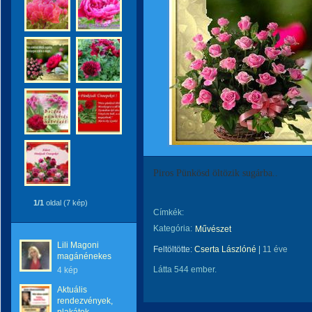
Piros Pünkösd öltözik sugárba..
1/1
oldal (7 kép)
Címkék:
Kategória:
Művészet
Lili Magoni
Feltöltötte:
Cserta Lászlóné
|
11 éve
magánénekes
Látta 544 ember.
4 kép
Aktuális
rendezvények,