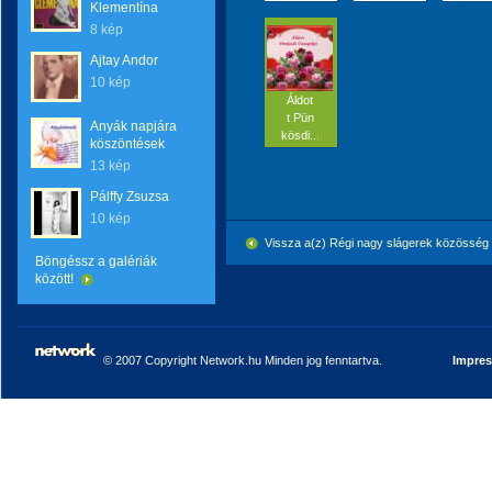
Klementína
8 kép
Ajtay Andor
10 kép
Áldot
t Pün
Anyák napjára
kösdi...
köszöntések
13 kép
Pálffy Zsuzsa
10 kép
Vissza a(z) Régi nagy slágerek közössé
Böngéssz a galériák
között!
© 2007 Copyright Network.hu Minden jog fenntartva.
Impre