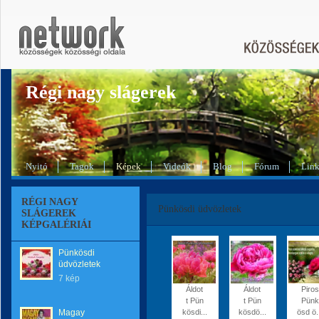
Régi nagy slágerek
Nyitó
Tagok
Képek
Videók
Blog
Fórum
Lin
RÉGI NAGY
Pünkösdi üdvözletek
SLÁGEREK
KÉPGALÉRIÁI
Pünkösdi
üdvözletek
7 kép
Áldot
Áldot
Piros
t Pün
t Pün
Pünk
Magay
kösdi...
kösdö...
ösd ö.