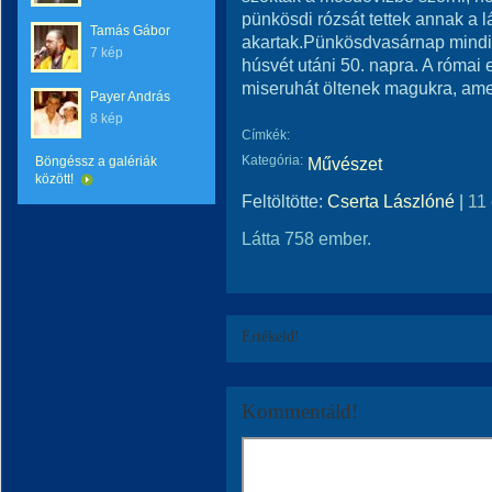
pünkösdi rózsát tettek annak a 
Tamás Gábor
akartak.Pünkösdvasárnap mindig
7 kép
húsvét utáni 50. napra. A római
miseruhát öltenek magukra, amel
Payer András
8 kép
Címkék:
Kategória:
Böngéssz a galériák
Művészet
között!
Feltöltötte:
Cserta Lászlóné
|
11
Látta 758 ember.
Értékeld!
Kommentáld!