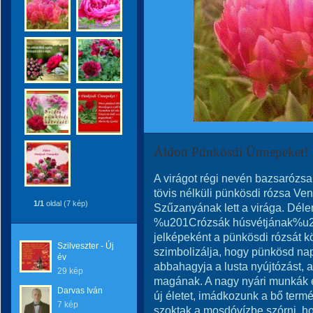
Áldott Pünkösdi Ünnepeket!
A virágot régi nevén bazsarózsak
tövis nélküli pünkösdi rózsa Ve
1/1
oldal (7 kép)
Szűzanyának lett a virága. Déle
%u201Crózsák húsvétjának%u20
jelképeként a pünkösdi rózsát k
Szilveszter - Új
szimbolizálja, hogy pünkösd nap
év
abbahagyja a lusta nyújtózást, a
29 kép
magának. A nagy nyári munkák e
Darvas Iván
új életet, imádkozunk a bő term
7 kép
szoktak a mosdóvízbe szórni, h