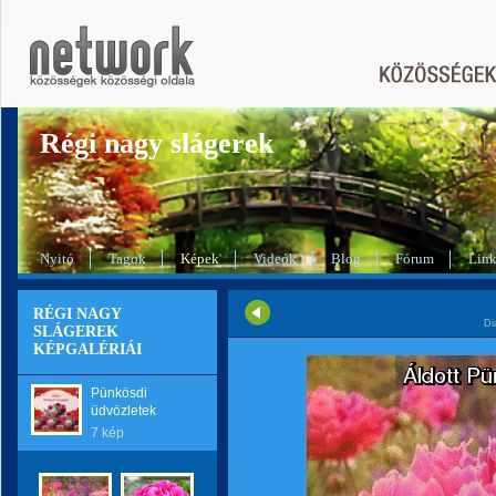
Régi nagy slágerek
Nyitó
Tagok
Képek
Videók
Blog
Fórum
Lin
RÉGI NAGY
Di
SLÁGEREK
KÉPGALÉRIÁI
Pünkösdi
üdvözletek
7 kép