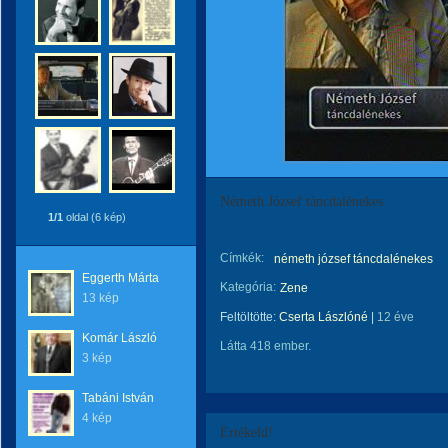
Németh József táncdalénekes
1/1
oldal (6 kép)
Címkék:
németh józsef táncdalénekes
Eggerth Márta
Kategória:
Zene
13 kép
Feltöltötte:
Cserta Lászlóné
|
12 éve
Komár László
Látta 418 ember.
3 kép
Tabáni István
4 kép
Értékeld!