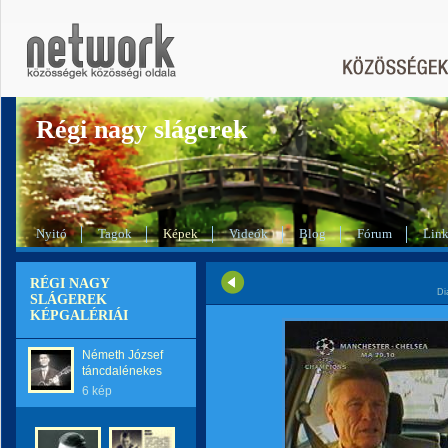
Régi nagy slágerek
Nyitó
Tagok
Képek
Videók
Blog
Fórum
Lin
RÉGI NAGY
Di
SLÁGEREK
KÉPGALÉRIÁI
Németh József
táncdalénekes
6 kép