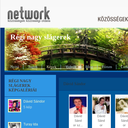
Régi nagy slágerek
Nyitó
Tagok
Képek
Videók
Blog
Fórum
Lin
RÉGI NAGY
Dávid Sándor
SLÁGEREK
KÉPGALÉRIÁI
Dávid Sándor
5 kép
Dávid
Dávid
Dávi
Sánd
Sánd
Sánd
Turay Ida
or sz...
or
or