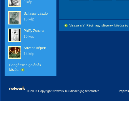
9 kép
Szilassy László
10 kép
Vissza a(z) Régi nagy slágerek közössé
Pálffy Zsuzsa
10 kép
Adventi képek
14 kép
Böngéssz a galériák
között!
© 2007 Copyright Network.hu Minden jog fenntartva.
Impre