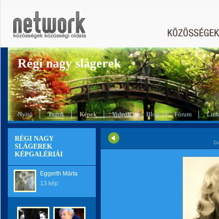
Régi nagy slágerek
Nyitó
Tagok
Képek
Videók
Blog
Fórum
Lin
RÉGI NAGY
Di
SLÁGEREK
KÉPGALÉRIÁI
Eggerth Márta
13 kép