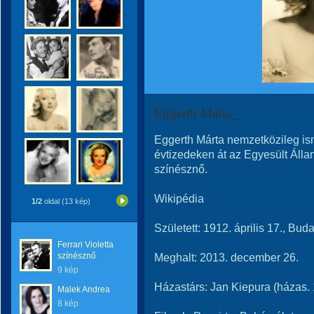
Eggerth Márta_
Eggerth Márta nemzetközileg is
évtizedeken át az Egyesült Áll
színésznő.
Wikipédia
1/2
oldal (13 kép)
Született: 1912. április 17., Bud
Ferrari Violetta
színésznő
Meghalt: 2013. december 26.
9 kép
Házastárs: Jan Kiepura (házas
Malek Andrea
8 kép