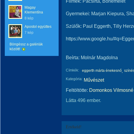
Filmek: Pacsirta, Bohémélet
Magay
Klementína
Gyermekei: Marjan Kiepura, Sh
8 kép
Szülők: Paul Eggerth, Tilly Her
Apostol együttes
7 kép
https://www.google.hu/#q=Eg
Böngéssz a galériák
között!
Beírta: Molnár Magdolna
Címkék:
eggerth márta énekesnő
színé
Kategória:
Művészet
Feltöltötte:
Domonkos Vilmosné 
Látta 496 ember.
Értékeld!