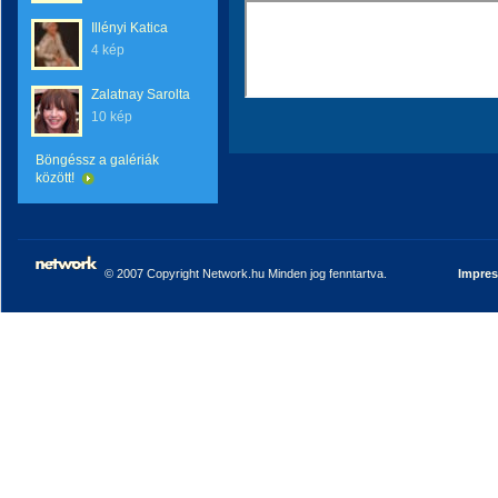
Illényi Katica
4 kép
Zalatnay Sarolta
10 kép
Böngéssz a galériák
között!
© 2007 Copyright Network.hu Minden jog fenntartva.
Impre