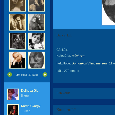
Berky_Lili
Címkék:
Kategória:
Művészet
Feltöltötte:
Domonkos Vilmosné Irén
|
11 
Látta 279 ember.
2/4
oldal (27 kép)
Delhusa Gjon
Értékeld!
5 kép
Korda György
Kommentáld!
13 kép