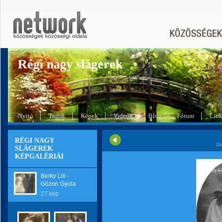
Régi nagy slágerek
Nyitó
Tagok
Képek
Videók
Blog
Fórum
Lin
RÉGI NAGY
Di
SLÁGEREK
KÉPGALÉRIÁI
Berky Lili -
Gózon Gyula
27 kép