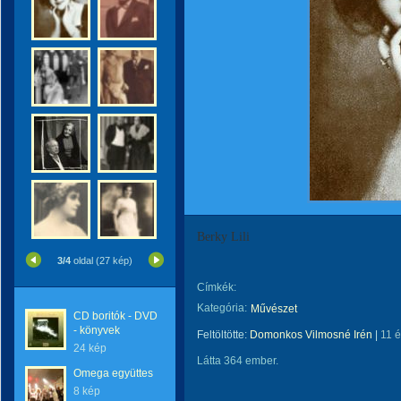
Berky Lili
3/4
oldal (27 kép)
Címkék:
Kategória:
Művészet
CD boritók - DVD
- könyvek
Feltöltötte:
Domonkos Vilmosné Irén
|
11 
24 kép
Látta 364 ember.
Omega együttes
8 kép