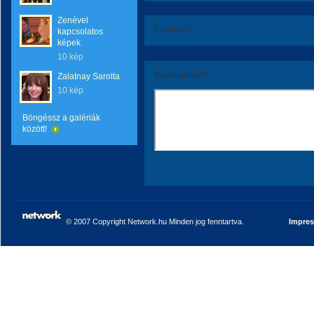
Zenével
Értékeld!
kapcsolatos
képek
10 kép
Kommentáld!
Zalatnay Sarolta
10 kép
Böngéssz a galériák
között!
© 2007 Copyright Network.hu Minden jog fenntartva.
Impre