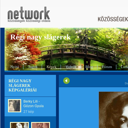
Régi nagy slágerek
Nyitó
Tagok
Képek
Videók
Blog
Fórum
Lin
RÉGI NAGY
Di
SLÁGEREK
KÉPGALÉRIÁI
Berky Lili -
Gózon Gyula
27 kép