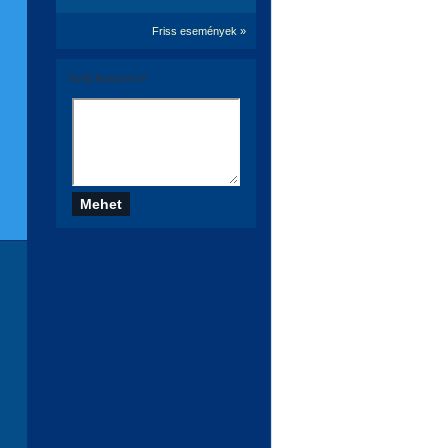
Friss események »
Szólj hozzá te is!