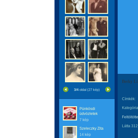
Berky Lil
3/4
oldal (27 kép)
Címkék:
Kategória
Pünkösdi
üdvözletek
Feltöltött
7 kép
Látta 312
Szeleczky Zita
14 kép