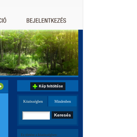
Kép feltöltése
Közösségben
Mindenben
Ez történt a közösségben: