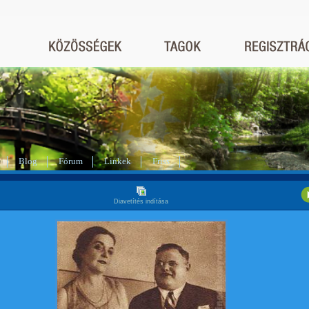
Blog
Fórum
Linkek
Friss
Diavetítés indítása