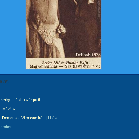
i (8)
berky lili és huszár puffi
:
Művészet
e:
Domonkos Vilmosné Irén
|
11 éve
 ember.