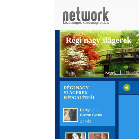
Régi nagy slágerek
Nyitó
Tagok
Képek
Videók
RÉGI NAGY
SLÁGEREK
KÉPGALÉRIÁI
Berky Lili -
Gózon Gyula
27 kép