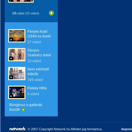
1/5
oldal (33 videó)
Fényes Kató
/1940-es évek/
27 videó
Fényes
Szabolcs dalai
10 videó
Nem elérhető
videók
769 videó
Pataky Attila
4 videó
Böngéssz a galériák
között!
© 2007 Copyright Network.hu Minden jog fenntartva.
Impre