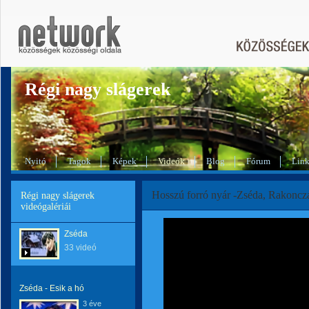
Régi nagy slágerek
Nyitó
Tagok
Képek
Videók
Blog
Fórum
Lin
Hosszú forró nyár -Zséda, Rakoncza
Régi nagy slágerek
videógalériái
Zséda
33 videó
Zséda - Esik a hó
3 éve