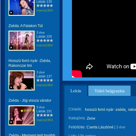
Látták:139
mama1964
Zséda: A Falakon Túl
3 éve
Látták:155
mama1964
Hosszú forró nyár -Zséda,
Rakonczai Imi
3 éve
Látták:137
mama1964
Leírás
Videó beágyazása
Zséda - Jöjj vissza vándor
3 éve
Címkék:
hosszú forró nyár -zséda
rako
Látták:191
Kategória:
Zene
mama1964
Feltöltötte:
Cserta Lászlóné
|
3 éve
Zséda - Mennem kell tovább