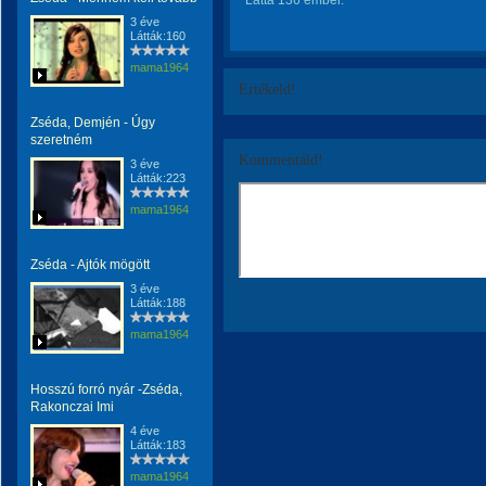
Látta 136 ember.
3 éve
Látták:160
mama1964
Értékeld!
Zséda, Demjén - Úgy
szeretném
Kommentáld!
3 éve
Látták:223
mama1964
Zséda - Ajtók mögött
3 éve
Látták:188
mama1964
Hosszú forró nyár -Zséda,
Rakonczai Imi
4 éve
Látták:183
mama1964