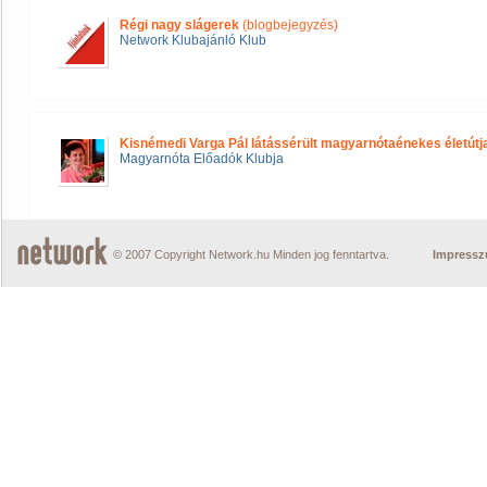
Régi nagy slágerek
(blogbejegyzés)
Network Klubajánló Klub
Kisnémedi Varga Pál látássérült magyarnótaénekes életútj
Magyarnóta Előadók Klubja
© 2007 Copyright Network.hu Minden jog fenntartva.
Impress