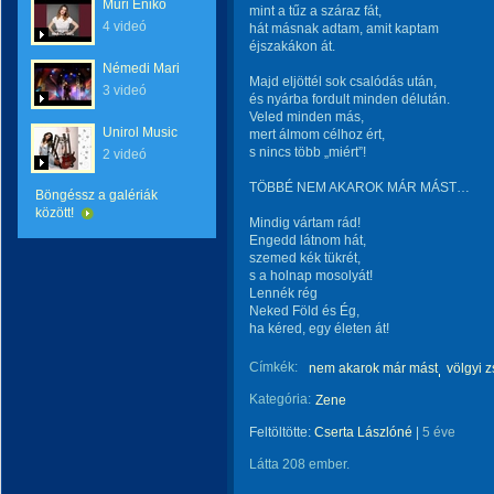
Muri Enikő
mint a tűz a száraz fát,
4 videó
hát másnak adtam, amit kaptam
éjszakákon át.
Némedi Mari
Majd eljöttél sok csalódás után,
3 videó
és nyárba fordult minden délután.
Veled minden más,
Unirol Music
mert álmom célhoz ért,
s nincs több „miért”!
2 videó
TÖBBÉ NEM AKAROK MÁR MÁST…
Böngéssz a galériák
között!
Mindig vártam rád!
Engedd látnom hát,
szemed kék tükrét,
s a holnap mosolyát!
Lennék rég
Neked Föld és Ég,
ha kéred, egy életen át!
Címkék:
nem akarok már mást
völgyi z
Kategória:
Zene
Feltöltötte:
Cserta Lászlóné
|
5 éve
Látta 208 ember.