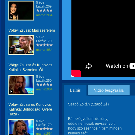
5 éve
Látták:209
mama1964
Völgyi Zsuzsi: Más szerelem
5 éve
Látták:179
mama1964
Völgyi Zsuzsa és Kunovics
Katinka: Szeretem Őt
5 éve
Látták:250
mama1964
Leírás
Videó beágyazása
Szabó Zoltán (Szabó Zé)
Völgyi Zsuzsi és Kunovics
Katinka: Boldogság, Gyere
Haza -
Bár szégyellem, de tény,
5 éve
eddig nem csak egyszer volt,
Látták:179
hogy szó szerint elhittem minden
kedves szót,
mama1964