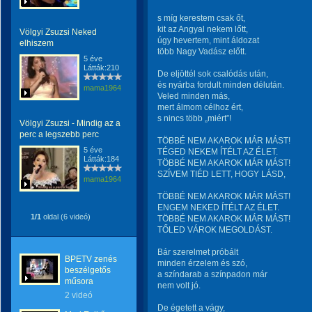
s míg kerestem csak őt,
kit az Angyal nekem lőtt,
Völgyi Zsuzsi Neked
úgy hevertem, mint áldozat
elhiszem
több Nagy Vadász előtt.
5 éve
Látták:210
De eljöttél sok csalódás után,
és nyárba fordult minden délután.
mama1964
Veled minden más,
mert álmom célhoz ért,
s nincs több „miért”!
Völgyi Zsuzsi - Mindig az a
perc a legszebb perc
TÖBBÉ NEM AKAROK MÁR MÁST!
5 éve
TÉGED NEKEM ÍTÉLT AZ ÉLET.
Látták:184
TÖBBÉ NEM AKAROK MÁR MÁST!
SZÍVEM TIÉD LETT, HOGY LÁSD,
mama1964
TÖBBÉ NEM AKAROK MÁR MÁST!
ENGEM NEKED ÍTÉLT AZ ÉLET.
1/1
oldal (6 videó)
TÖBBÉ NEM AKAROK MÁR MÁST!
TŐLED VÁROK MEGOLDÁST.
Bár szerelmet próbált
BPETV zenés
minden érzelem és szó,
beszélgetős
a színdarab a színpadon már
műsora
nem volt jó.
2 videó
De égetett a vágy,