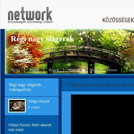
Régi nagy slágerek
Nyitó
Tagok
Képek
Videók
Blog
Fórum
Lin
Völgyi Zsuzsi, Nem akarok már má
Régi nagy slágerek
videógalériái
Völgyi Zsuzsi
6 videó
Völgyi Zsuzsi, Nem akarok
már mást