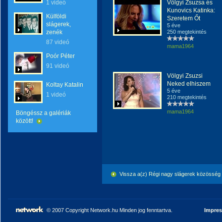
1 videó
Völgyi Zsuzsa és
Kunovics Katinka:
Külföldi
Szeretem Őt
slágerek,
5 éve
zenék
250 megtekintés
87 videó
mama1964
Poór Péter
91 videó
Völgyi Zsuzsi
Neked elhiszem
Koltay Katalin
5 éve
1 videó
210 megtekintés
mama1964
Böngéssz a galériák
között!
Vissza a(z) Régi nagy slágerek közösség
© 2007 Copyright Network.hu Minden jog fenntartva.
Impre