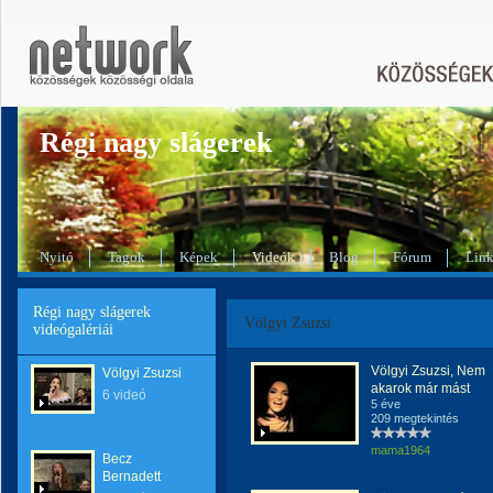
Régi nagy slágerek
Nyitó
Tagok
Képek
Videók
Blog
Fórum
Lin
Régi nagy slágerek
Völgyi Zsuzsi
videógalériái
Völgyi Zsuzsi, Nem
Völgyi Zsuzsi
akarok már mást
6 videó
5 éve
209 megtekintés
mama1964
Becz
Bernadett