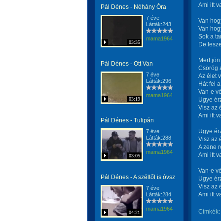
Ami itt 
Pál Dénes - Néhány Óra
7 éve
Van hog
Látták:243
Van hogy
Sok a t
mama1964
03:35
De lesze
Mert jön
Pál Dénes - Ott Van
Csörög a
7 éve
Az élet 
Látták:296
Hát fel a
Van-e v
mama1964
03:19
Ugye ér
Visz az 
Ami itt 
Pál Dénes - Tulipán
Ugye ér
7 éve
Látták:288
Visz az 
A zene 
mama1964
Ami itt 
03:05
Van-e v
Pál Dénes - A széltől is óvsz
Ugye ér
Visz az 
7 éve
Ami itt 
Látták:284
mama1964
Címkék:
04:21