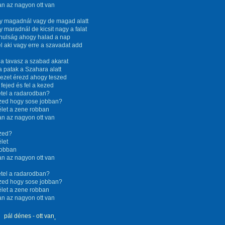
van az nagyon ott van
y magadnál vagy de magad alatt
 maradnál de kicsit nagy a falat
anulság ahogy halad a nap
l aki vagy erre a szavadat add
 a tavasz a szabad akarat
 patak a Szahara alatt
vezet érezd ahogy teszed
 fejed és fel a kezed
étel a radarodban?
zed hogy sose jobban?
élet a zene robban
van az nagyon ott van
zed?
élet
robban
van az nagyon ott van
étel a radarodban?
zed hogy sose jobban?
élet a zene robban
van az nagyon ott van
pál dénes - ott van