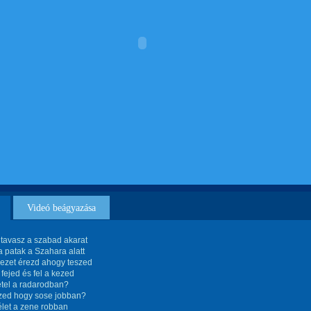
Videó beágyazása
 tavasz a szabad akarat
 patak a Szahara alatt
vezet érezd ahogy teszed
 fejed és fel a kezed
étel a radarodban?
zed hogy sose jobban?
élet a zene robban