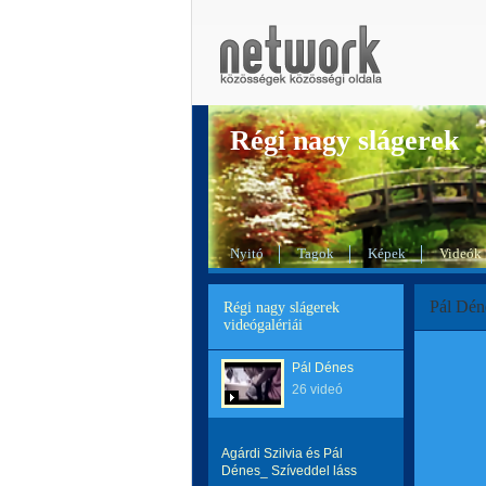
Régi nagy slágerek
Nyitó
Tagok
Képek
Videók
Pál Dén
Régi nagy slágerek
videógalériái
Pál Dénes
26 videó
Agárdi Szilvia és Pál
Dénes_ Szíveddel láss