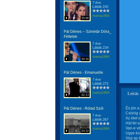
7 éve
Látták:242
mama1964
03:00
Pál Dénes -- Szinetár Dóra_
Féltelek
7 éve
Látták:234
mama1964
03:16
Pál Dénes - Emanuelle
7 éve
Látták:272
mama1964
Leírás
02:13
És jön a
Pál Dénes - Rólad Szól
Csörög a
7 éve
Az élet 
Látták:267
Hát fel a
Van-e v
mama1964
03:32
Ugye ér
Visz az 