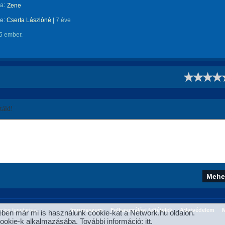
a:
Zene
te:
Cserta Lászlóné
|
7 éve
5 ember.
!
áld!
jog fenntartva.
Impresszum
Felhasználási feltételek
Adatvédelem
M
ben már mi is használunk cookie-kat a Network.hu oldalon.
cookie-k alkalmazásába. További információ:
itt
.