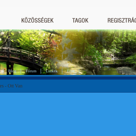
Blog
Fórum
Linkek
Friss
es - Ott Van