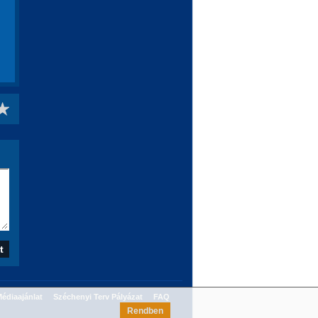
édiaajánlat
Széchenyi Terv Pályázat
FAQ
Rendben