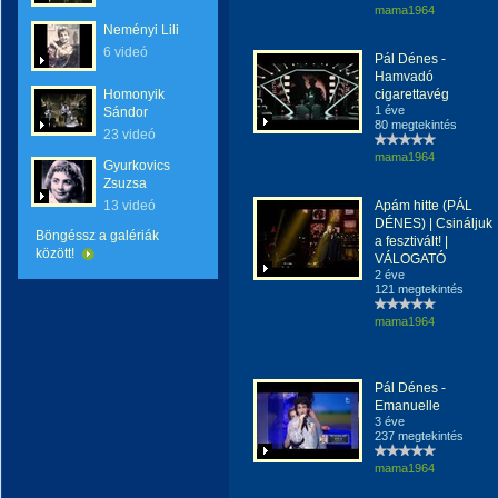
mama1964
Neményi Lili
6 videó
Pál Dénes -
Hamvadó
Homonyik
cigarettavég
1 éve
Sándor
80 megtekintés
23 videó
mama1964
Gyurkovics
Zsuzsa
13 videó
Apám hitte (PÁL
DÉNES) | Csináljuk
Böngéssz a galériák
a fesztivált! |
között!
VÁLOGATÓ
2 éve
121 megtekintés
mama1964
Pál Dénes -
Emanuelle
3 éve
237 megtekintés
mama1964