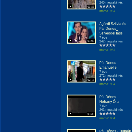
245 megtekintés
03:55
mama1964
Agárdi Szilvia és
Pál Dénes_
Szíveddel láss
7 éve
03:00
242 megtekintés
mama1964
Pál Dénes -
Emanuelle
7 éve
272 megtekintés
02:13
mama1964
Pál Dénes -
Néhány Óra
7 éve
241 megtekintés
03:35
mama1964
Pál Dénes - Tulipán