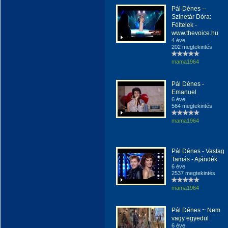
Pál Dénes --
Szinetár Dóra:
Féltelek -
www.thevoice.hu
4 éve
202 megtekintés
mama1964
Pál Dénes -
Emanuel
6 éve
564 megtekintés
mama1964
Pál Dénes - Vastag
Tamás - Ajándék
6 éve
2537 megtekintés
mama1964
Pál Dénes ~ Nem
vagy egyedül
6 éve