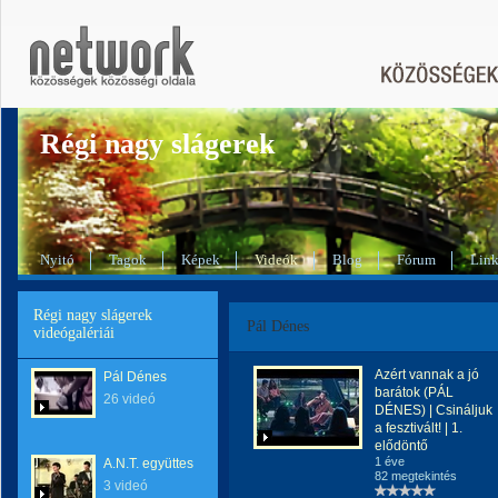
Régi nagy slágerek
Nyitó
Tagok
Képek
Videók
Blog
Fórum
Lin
Régi nagy slágerek
Pál Dénes
videógalériái
Azért vannak a jó
Pál Dénes
barátok (PÁL
26 videó
DÉNES) | Csináljuk
a fesztivált! | 1.
elődöntő
1 éve
A.N.T. együttes
82 megtekintés
3 videó