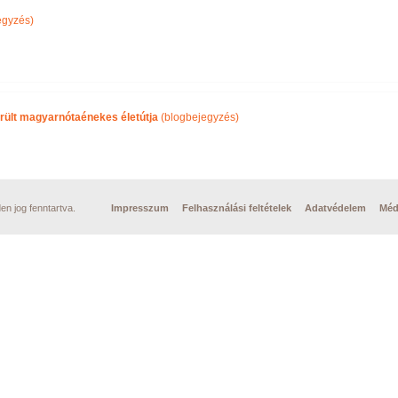
egyzés)
rült magyarnótaénekes életútja
(blogbejegyzés)
n jog fenntartva.
Impresszum
Felhasználási feltételek
Adatvédelem
Méd