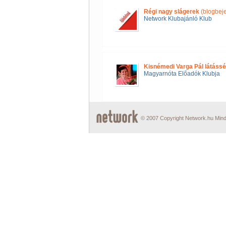
Régi nagy slágerek
(blogbej
Network Klubajánló Klub
Kisnémedi Varga Pál látássé
Magyarnóta Előadók Klubja
© 2007 Copyright Network.hu Minde