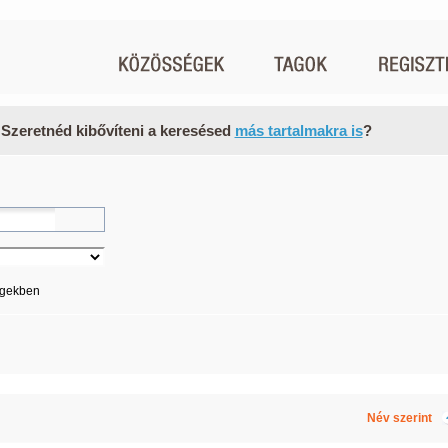
 Szeretnéd kibővíteni a keresésed
más tartalmakra is
?
égekben
Név szerint