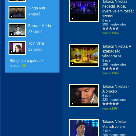
Takács Nikolas
hegedű+Kicsi,
Singh Viki
gyere velem rózsát
4 videó
szedni
6 éve
208 megtekintés
Bencze Márta
25 videó
mama1964
Tóth Vera
Takács Nikolas: A
12 videó
szabadság
vándorai M1
Böngéssz a galériák
6 éve
189 megtekintés
között!
mama1964
Takács Nikolas -
Álomkép
6 éve
223 megtekintés
mama1964
Takács Nikolas-
Maradj velem
7 éve
268 megtekintés