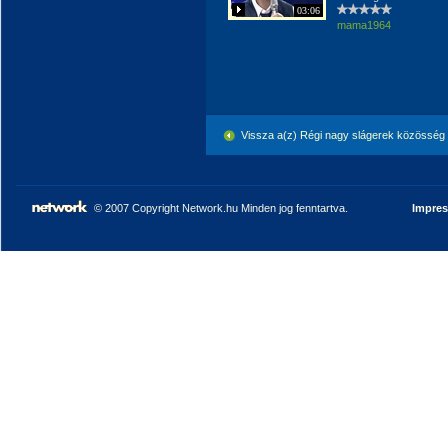
03:06
mama1964
Vissza a(z) Régi nagy slágerek közösség
© 2007 Copyright Network.hu Minden jog fenntartva.
Impre