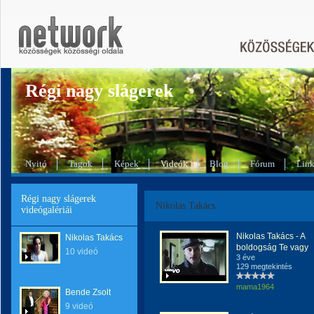
Régi nagy slágerek
Nyitó
Tagok
Képek
Videók
Blog
Fórum
Lin
Régi nagy slágerek
Nikolas Takács
videógalériái
Nikolas Takács - A
Nikolas Takács
boldogság Te vagy
10 videó
3 éve
129 megtekintés
mama1964
Bende Zsolt
9 videó