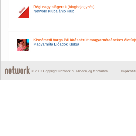
Régi nagy slágerek
(blogbejegyzés)
Network Klubajánló Klub
Kisnémedi Varga Pál látássérült magyarnótaénekes életútj
Magyarnóta Előadók Klubja
© 2007 Copyright Network.hu Minden jog fenntartva.
Impress