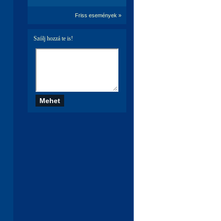
Friss események »
Szólj hozzá te is!