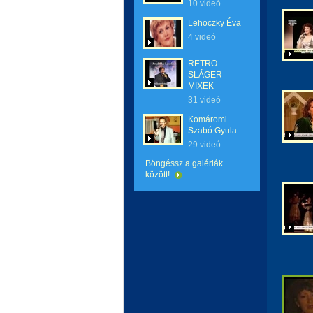
10 videó
Lehoczky Éva
4 videó
RETRO
SLÁGER-
MIXEK
31 videó
Komáromi
Szabó Gyula
29 videó
Böngéssz a galériák
között!