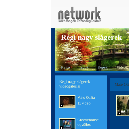
Régi nagy slágerek
Nyitó
Tagok
Képek
Videók
Régi nagy slágerek
Máté Ott
videógalériái
Máté Ottília
11 videó
Groovehouse
együttes