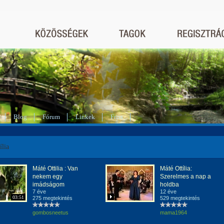
Blog
Fórum
Linkek
Friss
ília
Máté Ottilia : Van
Máté Ottília:
nekem egy
Szerelmes a nap a
imádságom
holdba
7 éve
12 éve
03:51
275 megtekintés
529 megtekintés
gombosneetus
mama1964