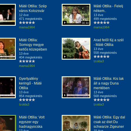
Máté Ottília: Szép
Máté Ottília - Felelj
város Kolozsvár
nékem..
12 éve
13 éve
471 megtekintés
499 megtekintés
00:44
mama1964
mama1964
Máté Ottília:
Arad felől fúj a szél
Somogy megye
- Máté Ottília
13 éve
kellős közepében
558 megtekintés
13 éve
404 megtekintés
Izolda3
mama1964
Gyertyafény
Máté Ottília: Kis lak
keringő - Máté
áll a nagy Duna
Ottília
mentében
13 éve
13 éve
854 megtekintés
568 megtekintés
Izolda3
Izolda3
Máté Ottília: Volt
Máté Ottília: Egy dal
egyszer egy
csak az élet Du
hadnagyocska
schwarze Zigeuner
13 éve
15 éve