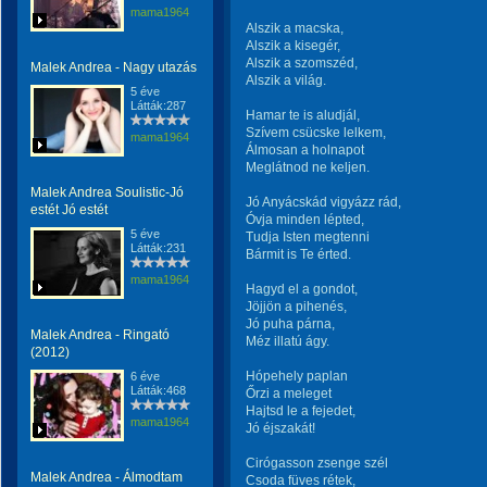
mama1964
Alszik a macska,
Alszik a kisegér,
Alszik a szomszéd,
Malek Andrea - Nagy utazás
Alszik a világ.
5 éve
Látták:287
Hamar te is aludjál,
Szívem csücske lelkem,
mama1964
Álmosan a holnapot
Meglátnod ne keljen.
Malek Andrea Soulistic-Jó
Jó Anyácskád vigyázz rád,
estét Jó estét
Óvja minden lépted,
5 éve
Tudja Isten megtenni
Látták:231
Bármit is Te érted.
mama1964
Hagyd el a gondot,
Jöjjön a pihenés,
Jó puha párna,
Malek Andrea - Ringató
Méz illatú ágy.
(2012)
Hópehely paplan
6 éve
Látták:468
Őrzi a meleget
Hajtsd le a fejedet,
mama1964
Jó éjszakát!
Cirógasson zsenge szél
Malek Andrea - Álmodtam
Csoda füves rétek,