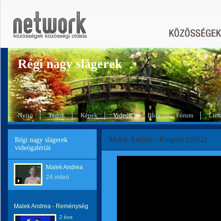
Régi nagy slágerek
Nyitó
Tagok
Képek
Videók
Blog
Fórum
Lin
Malek Andrea - Ringató (2012)
Régi nagy slágerek
videógalériái
Malek Andrea
24 videó
Malek Andrea - Reménység
2 éve