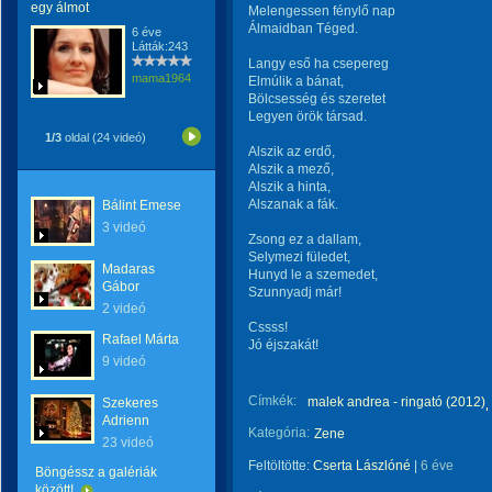
egy álmot
Melengessen fénylő nap
Álmaidban Téged.
6 éve
Látták:243
Langy eső ha csepereg
mama1964
Elmúlik a bánat,
Bölcsesség és szeretet
Legyen örök társad.
1/3
oldal (24 videó)
Alszik az erdő,
Alszik a mező,
Alszik a hinta,
Alszanak a fák.
Bálint Emese
3 videó
Zsong ez a dallam,
Selymezi füledet,
Madaras
Hunyd le a szemedet,
Gábor
Szunnyadj már!
2 videó
Cssss!
Rafael Márta
Jó éjszakát!
9 videó
Címkék:
malek andrea - ringató (2012)
Szekeres
Adrienn
Kategória:
Zene
23 videó
Feltöltötte:
Cserta Lászlóné
|
6 éve
Böngéssz a galériák
között!