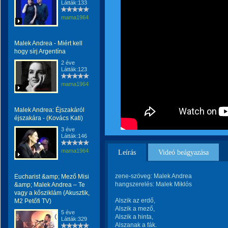
Látták:133
mama1964
Malek Andrea - Miért kell
hogy sírj Argentína
2 éve
Látták:123
mama1964
Malek Andrea: Éjszakáról
éjszakára - (Kovács Kati)
3 éve
Látták:146
mama1964
Leírás
Videó beágyazása
zene-szöveg: Malek Andrea
Eucharist &amp; Mező Misi
hangszerelés: Malek Miklós
&amp; Malek Andrea – Te
vagy a kősziklám (Akusztik,
Alszik az erdő,
M2 Petőfi TV)
Alszik a mező,
5 éve
Alszik a hinta,
Látták:329
Alszanak a fák.