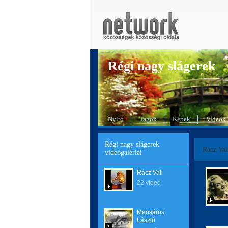
Régi nagy slágerek
Nyitó
Tagok
Képek
Videók
Régi nagy slágerek
Rácz Val
videógalériái
Rácz Vali
22 videó
Mensáros
László