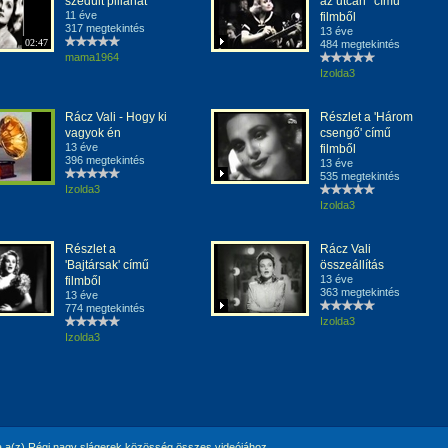
szédült pillanat
az utcán ' című
11 éve
filmből
317 megtekintés
13 éve
02:47
484 megtekintés
mama1964
Izolda3
Rácz Vali - Hogy ki
Részlet a 'Három
vagyok én
csengő' című
13 éve
filmből
396 megtekintés
13 éve
535 megtekintés
Izolda3
Izolda3
Részlet a
Rácz Vali
'Bajtársak' című
összeállítás
13 éve
filmből
363 megtekintés
13 éve
774 megtekintés
Izolda3
Izolda3
 a(z) Régi nagy slágerek közösség összes videójához