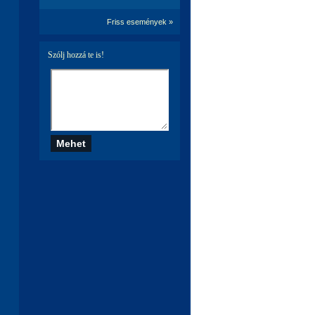
Friss események »
Szólj hozzá te is!