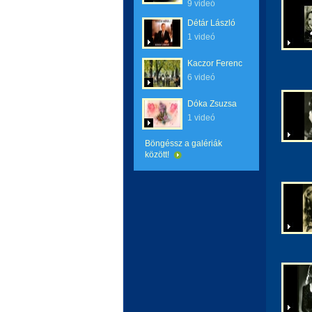
9 videó
Détár László
1 videó
Kaczor Ferenc
6 videó
Dóka Zsuzsa
1 videó
Böngéssz a galériák
között!