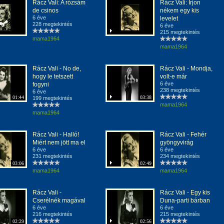
Rácz Vali: A rózsám
Rácz Vali: Írjon
de csinos
nékem egy kis
6 éve
levelet
228 megtekintés
6 éve
215 megtekintés
mama1964
mama1964
Rácz Vali - No de,
Rácz Vali - Mondja,
hogy le tetszett
volt-e már
6 éve
fogyni
238 megtekintés
6 éve
01:44
03:38
199 megtekintés
mama1964
mama1964
Rácz Vali - Halló!
Rácz Vali - Fehér
Miért nem jött ma el
gyöngyvirág
6 éve
6 éve
231 megtekintés
234 megtekintés
03:06
02:49
mama1964
mama1964
Rácz Vali -
Rácz Vali - Egy kis
Cserélnék magával
Duna-parti bárban
6 éve
6 éve
216 megtekintés
215 megtekintés
02:29
02:56