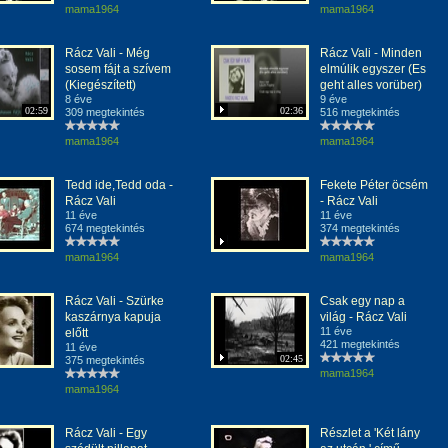
mama1964
mama1964
Rácz Vali - Még
Rácz Vali - Minden
sosem fájt a szívem
elmúlik egyszer (Es
(Kiegészített)
geht alles vorüber)
8 éve
9 éve
02:59
02:36
309 megtekintés
516 megtekintés
mama1964
mama1964
Tedd ide,Tedd oda -
Fekete Péter öcsém
Rácz Vali
- Rácz Vali
11 éve
11 éve
674 megtekintés
374 megtekintés
mama1964
mama1964
Rácz Vali - Szürke
Csak egy nap a
kaszárnya kapuja
világ - Rácz Vali
11 éve
előtt
421 megtekintés
11 éve
02:45
375 megtekintés
mama1964
mama1964
Rácz Vali - Egy
Részlet a 'Két lány