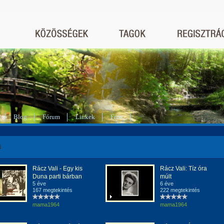
Blog
Fórum
Linkek
Friss
i
Rácz Vali - Egy kis
Rácz Vali: Tíz óra
Duna parti bárban
múlt
5 éve
6 éve
167 megtekintés
222 megtekintés
mama1964
mama1964