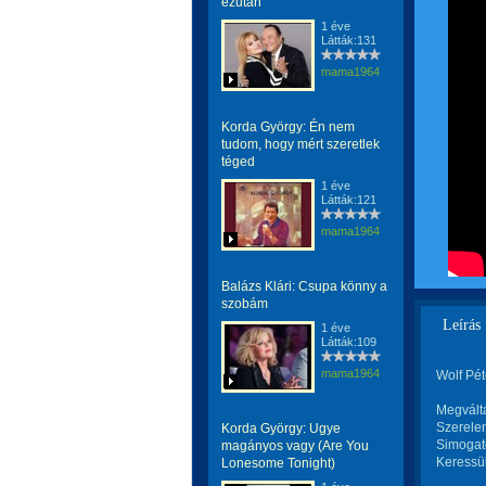
ezután
1 éve
Látták:131
mama1964
Korda György: Én nem
tudom, hogy mért szeretlek
téged
1 éve
Látták:121
mama1964
Balázs Klári: Csupa könny a
szobám
Leírás
1 éve
Látták:109
mama1964
Wolf Pé
Megválta
Szerele
Korda György: Ugye
Simogat
magányos vagy (Are You
Keressü
Lonesome Tonight)