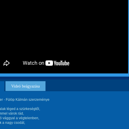
Videó beágyazása
ter - Fülöp Kálmán szerzeménye
lak téged a szürkeségtől,
mmel várok rád,
ó vággyal a végtelenben,
k a nagy csodát,