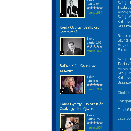
1 éve
Szállj! -
Látták:81
Tiszta v
Mindig fö
mama1964
Szállj!
Kell a v
Százszor
Korda György: Szállj, két
karom röpít
Szerelm
1 éve
Szüntele
Látták:101
Megtarta
Én melle
mama1964
Szállj! -
Tiszta v
Balázs Klári: Csakis az
Mindig fö
asszony
Szállj!
1 éve
Kell a v
Látták:91
Százszor
mama1964
Címkék:
Kategóri
Korda György - Balázs Klári:
Csak egyetlen éjszaka
Feltöltöt
1 éve
Látta 10
Látták:75
mama1964