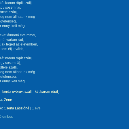
 Két karom röpít szállj
ágy sosem fáj,
lfelé szállj,
-Meg nem állhatunk még
égtelenség,
 ennyi kell még...
eket álmodó éveimmel,
nül vártam rád,
lak téged az életemben,
ttem élj tovább,
 Két karom röpít szállj
ágy sosem fáj,
lfelé szállj,
-Meg nem állhatunk még
égtelenség,
 ennyi kell még...
korda györgy: szállj
két karom röpít
a:
Zene
te:
Cserta Lászlóné
|
1 éve
0 ember.