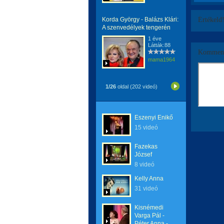
Korda György - Balázs Klári:
Értékeld
A szenvedélyek tengerén
1 éve
Látták:88
Komment
mama1964
1/26
oldal (202 videó)
Eszenyi Enikő
15 videó
Fazekas
József
8 videó
Kelly Anna
31 videó
Kisnémedi
Varga Pál -
Péter Anna -