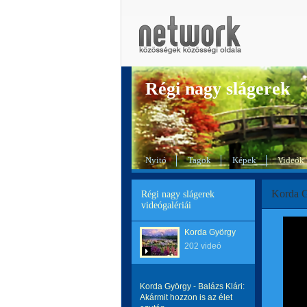
Régi nagy slágerek
Nyitó
Tagok
Képek
Videók
Korda Gy
Régi nagy slágerek
videógalériái
Korda György
202 videó
Korda György - Balázs Klári:
Akármit hozzon is az élet