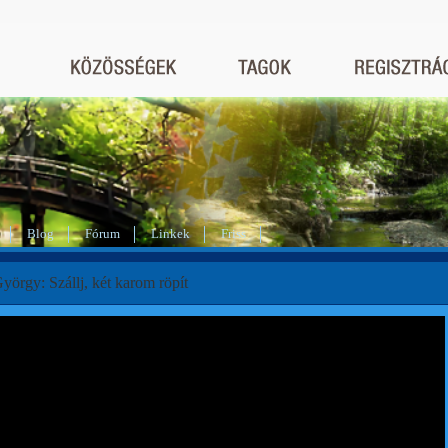
Blog
Fórum
Linkek
Friss
örgy: Szállj, két karom röpít