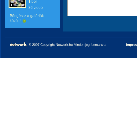
Tibor
36 videó
Böngéssz a galériák
között!
© 2007 Copyright Network.hu Minden jog fenntartva.
Impre