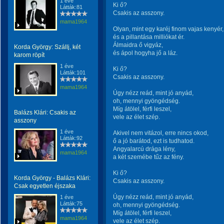
1 éve
Ki ő?
Látták:81
Csakis az asszony.
mama1964
Olyan, mint egy karéj finom vajas kenyér,
és a pillantása milliókat ér.
Álmaidra ő vigyáz,
Korda György: Szállj, két
és ápol hogyha jő a láz.
karom röpít
1 éve
Ki ő?
Látták:101
Csakis az asszony.
mama1964
Úgy nézz reád, mint jó anyád,
oh, mennyi gyöngédség.
Míg átölel, férfi leszel,
Balázs Klári: Csakis az
vele az élet szép.
asszony
1 éve
Akivel nem vitázol, erre nincs okod,
Látták:92
ő a jó barátod, ezt is tudhatod.
Angyalarcú drága lény,
mama1964
a két szemébe tűz az fény.
Ki ő?
Korda György - Balázs Klári:
Csakis az asszony.
Csak egyetlen éjszaka
Úgy nézz reád, mint jó anyád,
1 éve
Látták:75
oh, mennyi gyöngédség.
Míg átölel, férfi leszel,
mama1964
vele az élet szép.