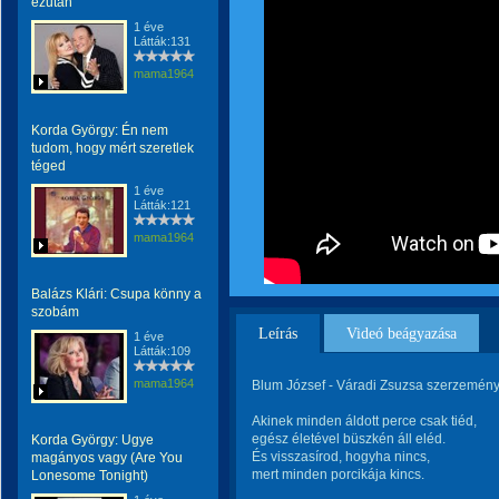
ezután
1 éve
Látták:131
mama1964
Korda György: Én nem
tudom, hogy mért szeretlek
téged
1 éve
Látták:121
mama1964
Balázs Klári: Csupa könny a
szobám
Leírás
Videó beágyazása
1 éve
Látták:109
mama1964
Blum József - Váradi Zsuzsa szerzemén
Akinek minden áldott perce csak tiéd,
egész életével büszkén áll eléd.
Korda György: Ugye
És visszasírod, hogyha nincs,
magányos vagy (Are You
mert minden porcikája kincs.
Lonesome Tonight)