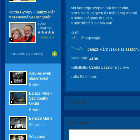
Aki beosztja szépen pár forintodat,
Korda György - Balázs Klári:
nincs mit felvegyen és mégis víg marad.
A szenvedélyek tengerén
A boldogságnak ára van,
a pénztárcád is nála van.
1 éve
Látták:88
Ki ő?
mama1964
Hát, ...őnagysága.
Címkék:
balázs klári: csakis az asszony
1/26
oldal (202 videó)
Kategória:
Zene
Feltöltötte:
Cserta Lászlóné
|
1 éve
A 90-es évek
Látta 91 ember.
slágereiből
9 videó
Balázs Péter-
Szombathy
Értékeld!
Gyula
6 videó
Bencze Márta
Kommentáld!
25 videó
Weygand