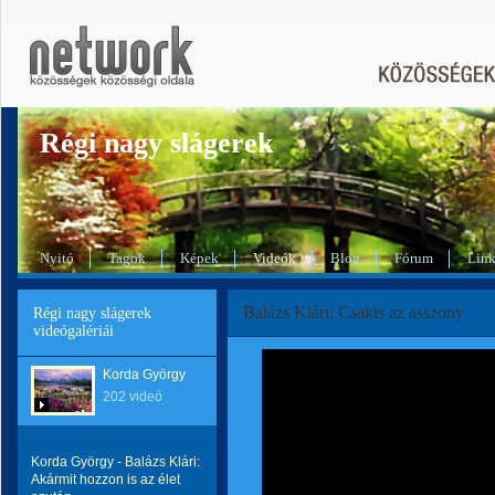
Régi nagy slágerek
Nyitó
Tagok
Képek
Videók
Blog
Fórum
Lin
Balázs Klári: Csakis az asszony
Régi nagy slágerek
videógalériái
Korda György
202 videó
Korda György - Balázs Klári:
Akármit hozzon is az élet